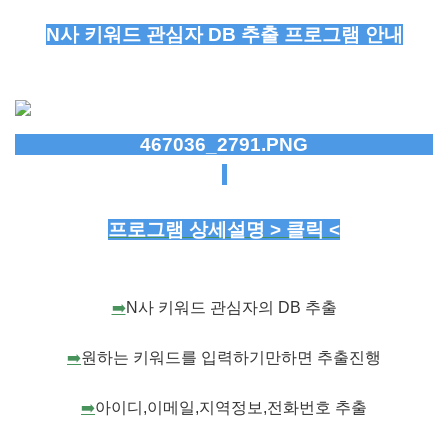
N사 키워드 관심자 DB 추출 프로그램 안내
프로그램 상세설명 > 클릭 <
➡️
N사 키워드 관심자의 DB 추출
➡️
원하는 키워드를 입력하기만하면 추출진행
➡️
아이디,이메일,지역정보,전화번호 추출