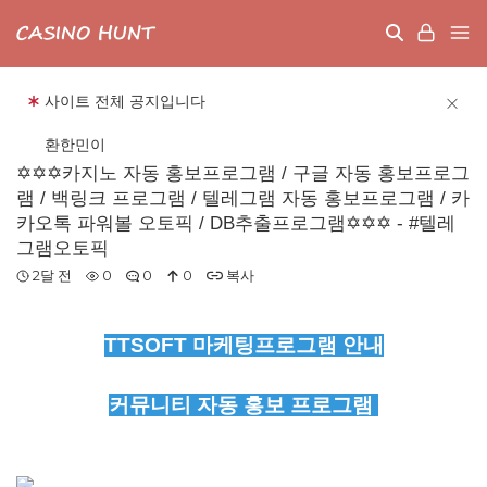
사이트 전체 공지입니다
환한민이
✡️✡️✡️카지노 자동 홍보프로그램 / 구글 자동 홍보프로그
램 / 백링크 프로그램 / 텔레그램 자동 홍보프로그램 / 카
카오톡 파워볼 오토픽 / DB추출프로그램✡️✡️✡️ - #텔레
그램오토픽
2
달 전
0
0
0
복사
TTSOFT 마케팅프로그램 안내
커뮤니티 자동 홍보 프로그램