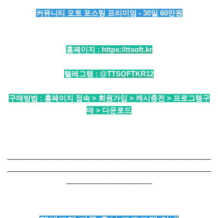
커뮤니티 오토 포스팅 프리미엄 - 30일 60만원
홈페이지 :
https://ttsoft.kr
텔레그램 :
@TTSOFTKR12
구매방법 : 홈페이지 접속 > 회원가입 > 캐시충전 > 프로그램구
매 > 다운로드
──────────────────────────────────────
──────────────────────────────────────
────────────────