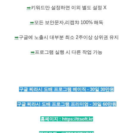
➡️
키워드만 설정하면 이외 별도 설정 X
➡️
모든 보안문자,리캡챠 100% 해독
➡️
구글에 노출시 대부분 최소 2주이상 상위권 유지
➡️
프로그램 실행 시 다른 작업 가능
구글 찌라시 도배 프로그램 베이직 - 30일 30만원
구글 찌라시 도배 프로그램 프리미엄 - 30일 60만원
홈페이지 :
https://ttsoft.kr