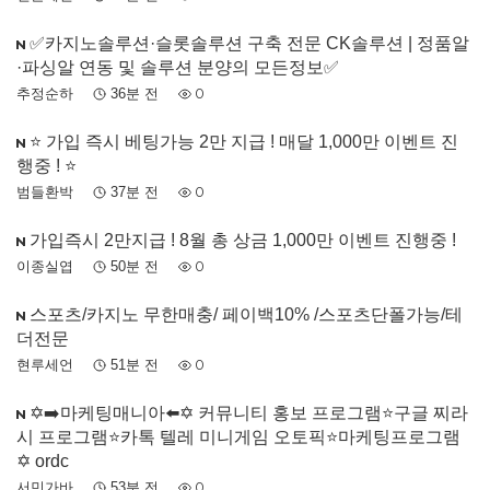
✅카지노솔루션·슬롯솔루션 구축 전문 CK솔루션 | 정품알
·파싱알 연동 및 솔루션 분양의 모든정보✅
추정순하
36분 전
0
⭐️ 가입 즉시 베팅가능 2만 지급 ! 매달 1,000만 이벤트 진
행중 ! ⭐️
범들환박
37분 전
0
가입즉시 2만지급 ! 8월 총 상금 1,000만 이벤트 진행중 !
이종실엽
50분 전
0
스포츠/카지노 무한매충/ 페이백10% /스포츠단폴가능/테
더전문
현루세언
51분 전
0
✡️➡️마케팅매니아⬅️✡️ 커뮤니티 홍보 프로그램⭐️구글 찌라
시 프로그램⭐️카톡 텔레 미니게임 오토픽⭐️마케팅프로그램
✡️ ordc
서민가바
53분 전
0