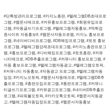
#단톡방관리프로그램, #카지노총판, #텔레그램DB초대프로
그램, #웹문서매크로, #커뮤홍보프로그램, #회원유입프로
그램, #자동글쓰기프로그램, #텔레그램자동홍보, #먹튀검
증사이트 자동홍보#, #웹문서자동프로램, 카지노 홍보프로
그램, #네이버디비프로그램, #DB해킹프로그램, #토토 홍보
프로그램, #텔레그램강제초대프로그램, #카지노총판프로그
램, #홍보프로그램, #디비해킹프로그램, #토토총판, #커뮤
니티매크로, #DB추출프로그램, #커뮤니티 홍보프로그램, #
자동 홍보프로그램, #텔레그램자동광고, #텔레그램오토픽,
#커뮤니티 자동홍보, #자동광고 프로그램, #텔레그램자동
입장, #카지노오토픽, #웹문서자동매크로, #텔레그램DB추
출프로그램, #총판모집프로그램, #총판프로그램, #커뮤니
티글쓰기프로그램, #커뮤광고프로그램, #네이버DB추출프
로그램, #파워볼오토픽, #카카오톡오토픽, #웹문서자동광
고, #텔레그램자동입장프로그램, #웹문서자동홍보