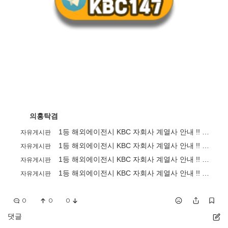
의홍탁겸
1등 해외에이전시 KBC 자회사 계열사 안내 !! 『 원커넥트 』『 WBC247 』『 KONE 』
자유게시판
1등 해외에이전시 KBC 자회사 계열사 안내 !! 『 원커넥트 』『 WBC247 』『 KONE 』
자유게시판
1등 해외에이전시 KBC 자회사 계열사 안내 !! 『 원커넥트 』『 WBC247 』『 KONE 』
자유게시판
1등 해외에이전시 KBC 자회사 계열사 안내 !! 『 원커넥트 』『 WBC247 』『 KONE 』
자유게시판
0
0
0
댓글