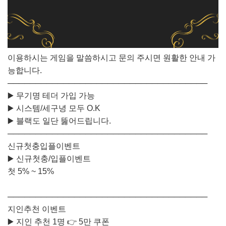
이용하시는 게임을 말씀하시고 문의 주시면 원활한 안내 가
능합니다.
────────────────────────────────────
▶️ 무기명 테더 가입 가능
▶️ 시스템/세구녕 모두 O.K
▶️ 블랙도 일단 뚫어드립니다.
────────────────────────────────────
신규첫충입플이벤트
▶️ 신규첫충/입플이벤트
첫 5% ~ 15%
────────────────────────────────────
지인추천 이벤트
▶️ 지인 추천 1명 👉 5만 쿠폰