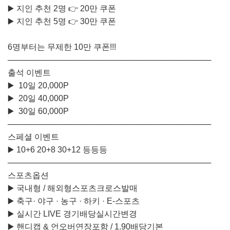
▶️ 지인 추천 2명 👉 20만 쿠폰
▶️ 지인 추천 5명 👉 30만 쿠폰
6명부터는 무제한 10만 쿠폰!!!
────────────────────────────────────
출석 이벤트
▶️ 10일 20,000P
▶️ 20일 40,000P
▶️ 30일 60,000P
────────────────────────────────────
스페셜 이벤트
▶️ 10+6 20+8 30+12 등등등
────────────────────────────────────
스포츠옵션
▶️ 국내형 / 해외형스포츠크로스발매
▶️ 축구· 야구 · 농구 · 하키 · E-스포츠
▶️ 실시간 LIVE 경기배당실시간변경
▶️ 핸디캡 & 언오버연장포함 / 1.90배당기본