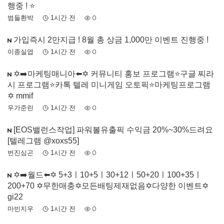
행중 ! ⭐️
범들환박
1시간 전
0
가입즉시 2만지급 ! 8월 총 상금 1,000만 이벤트 진행중 !
이종실엽
1시간 전
0
✡️➡️마케팅매니아⬅️✡️ 커뮤니티 홍보 프로그램⭐️구글 찌라
시 프로그램⭐️카톡 텔레 미니게임 오토픽⭐️마케팅프로그램
✡️ mmif
우가준린
1시간 전
0
[EOS밸런스작업] 파워볼유출픽 수익금 20%~30%드려요
[텔레그램 @xoxs55]
번진심곤
1시간 전
0
✡️➡️월드⬅️✡️ 5+3ㅣ10+5ㅣ30+12ㅣ50+20ㅣ100+35ㅣ
200+70 ✡️무한매충✡️모든배팅제재없음✡️다양한 이벤트✡️
gi22
마빈지우
1시간 전
0