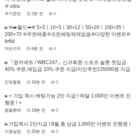
✡️ zdra
우가준린
2분 전
0
✡️➡️월드⬅️✡️ 5+3ㅣ10+5ㅣ30+12ㅣ50+20ㅣ100+35ㅣ
200+70 ✡️무한매충✡️모든배팅제재없음✡️다양한 이벤트✡️
br6d
마빈지우
6분 전
0
『원커넥트 / WBC247』신규회원 스포츠 슬롯 첫입금
40% 쿠폰,재입금 10% 쿠폰 지급/지인추천135000원 지급
안장철동
16분 전
0
⭐️ 가입 즉시 베팅가능 2만 지급 ! 매달 1,000만 이벤트 진
행중 ! ⭐️
범들환박
19분 전
0
가입즉시 2만지급 ! 8월 총 상금 1,000만 이벤트 진행중 !
이종실엽
25분 전
0