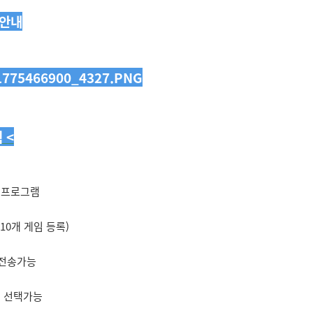
 안내
 <
 프로그램
10개 게임 등록)
 전송가능
배팅 선택가능