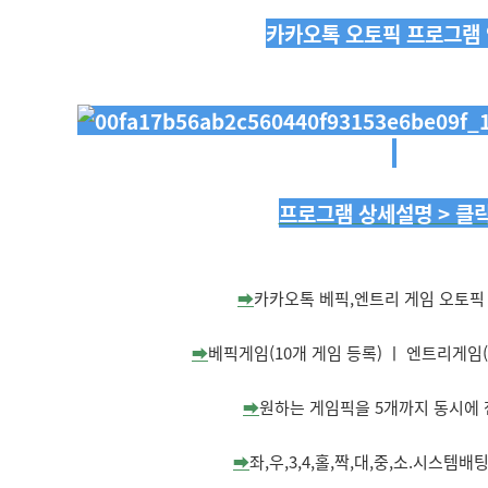
카카오톡 오토픽 프로그램
프로그램 상세설명 > 클릭
➡️
카카오톡 베픽,엔트리 게임 오토픽
➡️
베픽게임(10개 게임 등록) ㅣ 엔트리게임(
➡️
원하는 게임픽을 5개까지 동시에
➡️
좌,우,3,4,홀,짝,대,중,소.시스템