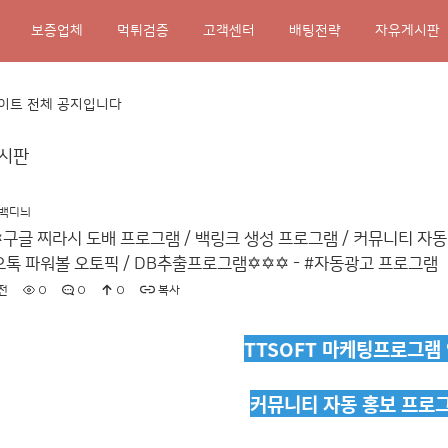
보증업체
먹튀검증
고객센터
배팅전략
자유게시판
이트 전체 공지입니다
시판
백디늬
️✡️구글 찌라시 도배 프로그램 / 백링크 생성 프로그램 / 커뮤니티 
톡 파워볼 오토픽 / DB추출프로그램✡️✡️✡️ - #자동광고 프로그램
전
0
0
0
복사
TTSOFT 마케팅프로그램
커뮤니티 자동 홍보 프로