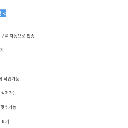
 <
문구를 자동으로 전송
표기
에 작업가능
드 설저가능
 횟수기능
 표기