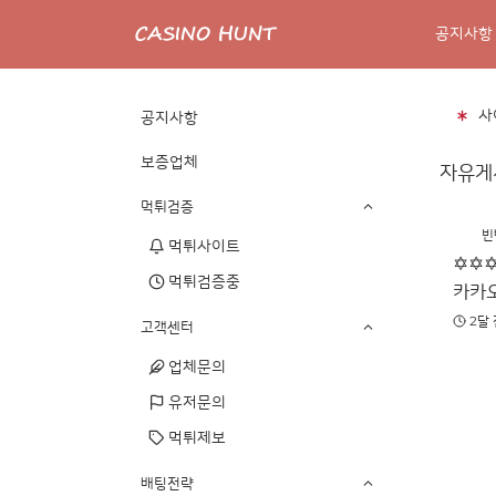
공지사항
사
공지사항
보증업체
자유게
먹튀검증
빈
먹튀사이트
✡️✡
먹튀검증중
카카오
2
달 
고객센터
업체문의
유저문의
먹튀제보
배팅전략