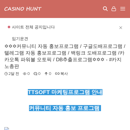
사이트 전체 공지입니다
임기운견
✡️✡️✡️커뮤니티 자동 홍보프로그램 / 구글도배프로그램 /
텔레그램 자동 홍보프로그램 / 백링크 도배프로그램 /카
카오톡 파워볼 오토픽 / DB추출프로그램✡️✡️✡️ - #카지
노총판
2
달 전
0
0
0
복사
TTSOFT 마케팅프로그램 안내
커뮤니티 자동 홍보 프로그램