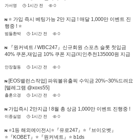
가서영
1시간 전
0
⭐️ 가입 즉시 베팅가능 2만 지급 ! 매달 1,000만 이벤트 진
행중 ! ⭐️
범들환박
1시간 전
0
『원커넥트 / WBC247』신규회원 스포츠 슬롯 첫입금
40% 쿠폰,재입금 10% 쿠폰 지급/지인추천135000원 지급
안장철동
1시간 전
0
[EOS밸런스작업] 파워볼유출픽 수익금 20%~30%드려요
[텔레그램 @xoxs55]
출훈으경
1시간 전
0
가입즉시 2만지급 ! 8월 총 상금 1,000만 이벤트 진행중 !
이종실엽
1시간 전
0
⭐️1등 해외에이전시⭐️『유로247』⭐️『브이오벳』
⭐️『KOBET』⭐️『원커넥트』⭐️ b1ds