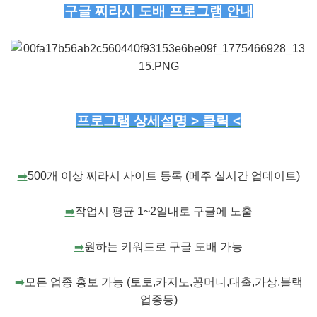
구글 찌라시 도배 프로그램 안내
프로그램 상세설명 > 클릭 <
➡️
500개 이상 찌라시 사이트 등록 (메주 실시간 업데이트)
➡️
작업시 평균 1~2일내로 구글에 노출
➡️
원하는 키워드로 구글 도배 가능
➡️
모든 업종 홍보 가능 (토토,카지노,꽁머니,대출,가상,블랙
업종등)