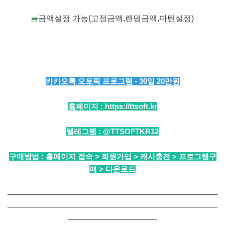
➡️
금액설정 가능(고정금액,랜덤금액,마틴설정)
카카오톡 오토픽 프로그램 - 30일 20만원
홈페이지 :
https://ttsoft.kr
텔레그램 :
@TTSOFTKR12
구매방법 : 홈페이지 접속 > 회원가입 > 캐시충전 > 프로그램구
매 > 다운로드
──────────────────────────────────────
──────────────────────────────────────
────────────────