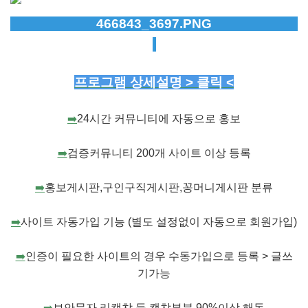
프로그램 상세설명 > 클릭 <
➡️
24시간 커뮤니티에 자동으로 홍보
➡️
검증커뮤니티 200개 사이트 이상 등록
➡️
홍보게시판,구인구직게시판,꽁머니게시판 분류
➡️
사이트 자동가입 기능 (별도 설정없이 자동으로 회원가입)
➡️
인증이 필요한 사이트의 경우 수동가입으로 등록 > 글쓰
기가능
➡️
보안문자,리캡챠 등 캡챠부분 90%이상 해독