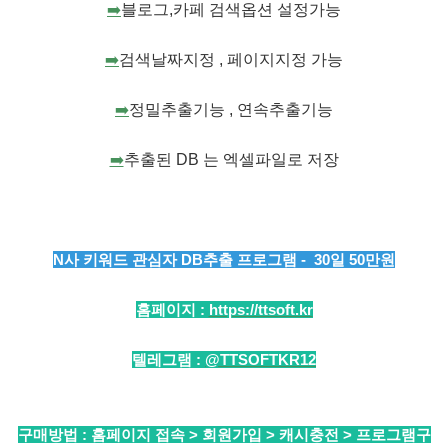
➡️
블로그,카페 검색옵션 설정가능
➡️
검색날짜지정 , 페이지지정 가능
➡️
정밀추출기능 , 연속추출기능
➡️
추출된 DB 는 엑셀파일로 저장
N사 키워드 관심자 DB추출 프로그램 - 30일 50만원
홈페이지 :
https://ttsoft.kr
텔레그램 :
@TTSOFTKR12
구매방법 : 홈페이지 접속 > 회원가입 > 캐시충전 > 프로그램구