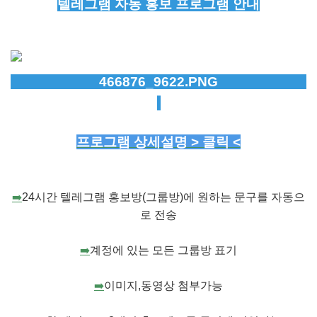
텔레그램 자동 홍보 프로그램 안내
프로그램 상세설명 > 클릭 <
➡️
24시간 텔레그램 홍보방(그룹방)에 원하는 문구를 자동으
로 전송
➡️
계정에 있는 모든 그룹방 표기
➡️
이미지,동영상 첨부가능