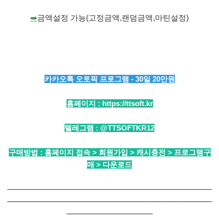
➡️
금액설정 가능(고정금액,랜덤금액,마틴설정)
카카오톡 오토픽 프로그램 - 30일 20만원
홈페이지 :
https://ttsoft.kr
텔레그램 :
@TTSOFTKR12
구매방법 : 홈페이지 접속 > 회원가입 > 캐시충전 > 프로그램구
매 > 다운로드
──────────────────────────────────────
──────────────────────────────────────
────────────────