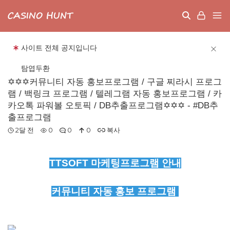
사이트 전체 공지입니다
탐엽두환
✡️✡️✡️커뮤니티 자동 홍보프로그램 / 구글 찌라시 프로그
램 / 백링크 프로그램 / 텔레그램 자동 홍보프로그램 / 카
카오톡 파워볼 오토픽 / DB추출프로그램✡️✡️✡️ - #DB추
출프로그램
2
달 전
0
0
0
복사
TTSOFT 마케팅프로그램 안내
커뮤니티 자동 홍보 프로그램