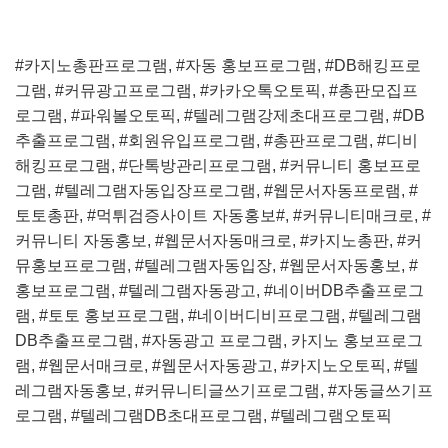
#카지노총판프로그램, #자동 홍보프로그램, #DB해킹프로
그램, #커뮤광고프로그램, #카카오톡오토픽, #총판모집프
로그램, #파워볼오토픽, #텔레그램강제초대프로그램, #DB
추출프로그램, #회원유입프로그램, #총판프로그램, #디비
해킹프로그램, #단톡방관리프로그램, #커뮤니티 홍보프로
그램, #텔레그램자동입장프로그램, #웹문서자동프로램, #
토토총판, #먹튀검증사이트 자동홍보#, #커뮤니티매크로, #
커뮤니티 자동홍보, #웹문서자동매크로, #카지노총판, #커
뮤홍보프로그램, #텔레그램자동입장, #웹문서자동홍보, #
홍보프로그램, #텔레그램자동광고, #네이버DB추출프로그
램, #토토 홍보프로그램, #네이버디비프로그램, #텔레그램
DB추출프로그램, #자동광고 프로그램, 카지노 홍보프로그
램, #웹문서매크로, #웹문서자동광고, #카지노오토픽, #텔
레그램자동홍보, #커뮤니티글쓰기프로그램, #자동글쓰기프
로그램, #텔레그램DB초대프로그램, #텔레그램오토픽