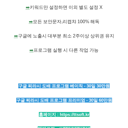
➡️
키워드만 설정하면 이외 별도 설정 X
➡️
모든 보안문자,리캡챠 100% 해독
➡️
구글에 노출시 대부분 최소 2주이상 상위권 유지
➡️
프로그램 실행 시 다른 작업 가능
구글 찌라시 도배 프로그램 베이직 - 30일 30만원
구글 찌라시 도배 프로그램 프리미엄 - 30일 60만원
홈페이지 :
https://ttsoft.kr