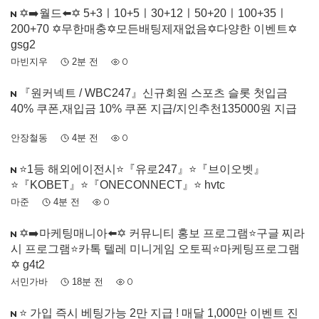
✡️➡️월드⬅️✡️ 5+3ㅣ10+5ㅣ30+12ㅣ50+20ㅣ100+35ㅣ
200+70 ✡️무한매충✡️모든배팅제재없음✡️다양한 이벤트✡️
gsg2
마빈지우
2분 전
0
『원커넥트 / WBC247』신규회원 스포츠 슬롯 첫입금
40% 쿠폰,재입금 10% 쿠폰 지급/지인추천135000원 지급
안장철동
4분 전
0
⭐️1등 해외에이전시⭐️『유로247』⭐️『브이오벳』
⭐️『KOBET』⭐️『ONECONNECT』⭐️ hvtc
마준
4분 전
0
✡️➡️마케팅매니아⬅️✡️ 커뮤니티 홍보 프로그램⭐️구글 찌라
시 프로그램⭐️카톡 텔레 미니게임 오토픽⭐️마케팅프로그램
✡️ g4t2
서민가바
18분 전
0
⭐️ 가입 즉시 베팅가능 2만 지급 ! 매달 1,000만 이벤트 진