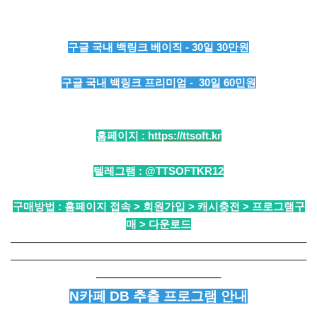
구글 국내 백링크 베이직 - 30일 30만원
구글 국내 백링크 프리미엄 - 30일 60민원
홈페이지 :
https://ttsoft.kr
텔레그램 :
@TTSOFTKR12
구매방법 : 홈페이지 접속 > 회원가입 > 캐시충전 > 프로그램구
매 > 다운로드
──────────────────────────────────────
──────────────────────────────────────
────────────────
N카페 DB 추출 프로그램 안내