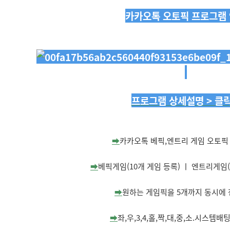
카카오톡 오토픽 프로그램
프로그램 상세설명 > 클릭
➡️
카카오톡 베픽,엔트리 게임 오토픽
➡️
베픽게임(10개 게임 등록) ㅣ 엔트리게임(
➡️
원하는 게임픽을 5개까지 동시에
➡️
좌,우,3,4,홀,짝,대,중,소.시스템