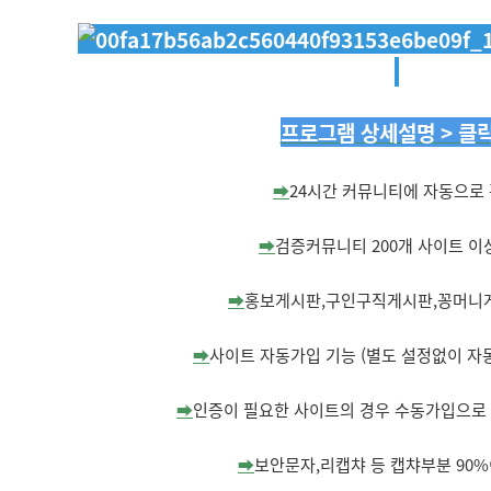
프로그램 상세설명 > 클릭
➡️
24시간 커뮤니티에 자동으로
➡️
검증커뮤니티 200개 사이트 이
➡️
홍보게시판,구인구직게시판,꽁머니
➡️
사이트 자동가입 기능 (별도 설정없이 자
➡️
인증이 필요한 사이트의 경우 수동가입으로 
➡️
보안문자,리캡챠 등 캡챠부분 90