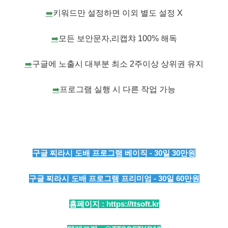
➡️
키워드만 설정하면 이외 별도 설정 X
➡️
모든 보안문자,리캡챠 100% 해독
➡️
구글에 노출시 대부분 최소 2주이상 상위권 유지
➡️
프로그램 실행 시 다른 작업 가능
구글 찌라시 도배 프로그램 베이직 - 30일 30만원
구글 찌라시 도배 프로그램 프리미엄 - 30일 60만원
홈페이지 :
https://ttsoft.kr