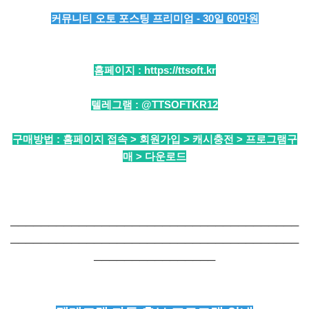
커뮤니티 오토 포스팅 프리미엄 - 30일 60만원
홈페이지 :
https://ttsoft.kr
텔레그램 :
@TTSOFTKR12
구매방법 : 홈페이지 접속 > 회원가입 > 캐시충전 > 프로그램구
매 > 다운로드
──────────────────────────────────────
──────────────────────────────────────
────────────────