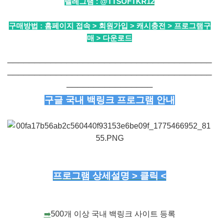
텔레그램 :
@TTSOFTKR12
구매방법 : 홈페이지 접속 > 회원가입 > 캐시충전 > 프로그램구
매 > 다운로드
──────────────────────────────────────
──────────────────────────────────────
────────────────
구글 국내 백링크 프로그램 안내
프로그램 상세설명 > 클릭 <
➡️
500개 이상 국내 백링크 사이트 등록