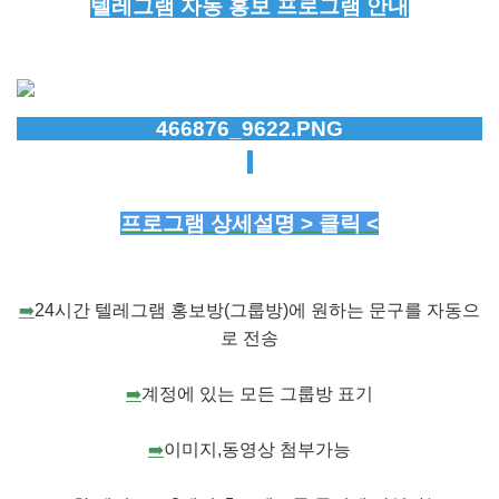
텔레그램 자동 홍보 프로그램 안내
프로그램 상세설명 > 클릭 <
➡️
24시간 텔레그램 홍보방(그룹방)에 원하는 문구를 자동으
로 전송
➡️
계정에 있는 모든 그룹방 표기
➡️
이미지,동영상 첨부가능