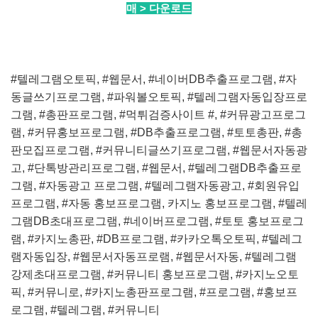
매 > 다운로드
#텔레그램오토픽, #웹문서, #네이버DB추출프로그램, #자
동글쓰기프로그램, #파워볼오토픽, #텔레그램자동입장프로
그램, #총판프로그램, #먹튀검증사이트 #, #커뮤광고프로그
램, #커뮤홍보프로그램, #DB추출프로그램, #토토총판, #총
판모집프로그램, #커뮤니티글쓰기프로그램, #웹문서자동광
고, #단톡방관리프로그램, #웹문서, #텔레그램DB추출프로
그램, #자동광고 프로그램, #텔레그램자동광고, #회원유입
프로그램, #자동 홍보프로그램, 카지노 홍보프로그램, #텔레
그램DB초대프로그램, #네이버프로그램, #토토 홍보프로그
램, #카지노총판, #DB프로그램, #카카오톡오토픽, #텔레그
램자동입장, #웹문서자동프로램, #웹문서자동, #텔레그램
강제초대프로그램, #커뮤니티 홍보프로그램, #카지노오토
픽, #커뮤니로, #카지노총판프로그램, #프로그램, #홍보프
로그램, #텔레그램, #커뮤니티