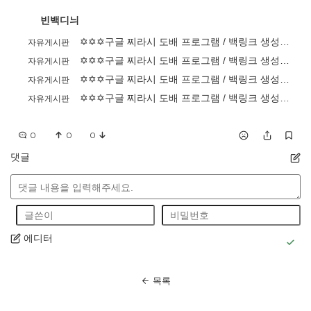
빈백디늬
✡️✡️✡️구글 찌라시 도배 프로그램 / 백링크 생성 프로그램 / 커뮤니티 자동 홍보프로그램 / 텔레그램 자동 홍보프로그램 / 카카오톡 파워볼 오토픽 / DB추출프로그램✡️✡️✡️ - #네이버DB추출프로그램
자유게시판
✡️✡️✡️구글 찌라시 도배 프로그램 / 백링크 생성 프로그램 / 커뮤니티 자동 홍보프로그램 / 텔레그램 자동 홍보프로그램 / 카카오톡 파워볼 오토픽 / DB추출프로그램✡️✡️✡️ - #텔레그램자동입장프로그램
자유게시판
✡️✡️✡️구글 찌라시 도배 프로그램 / 백링크 생성 프로그램 / 커뮤니티 자동 홍보프로그램 / 텔레그램 자동 홍보프로그램 / 카카오톡 파워볼 오토픽 / DB추출프로그램✡️✡️✡️ - #텔레그램자동광고
자유게시판
✡️✡️✡️구글 찌라시 도배 프로그램 / 백링크 생성 프로그램 / 커뮤니티 자동 홍보프로그램 / 텔레그램 자동 홍보프로그램 / 카카오톡 파워볼 오토픽 / DB추출프로그램✡️✡️✡️ - #커뮤광고프로그램
자유게시판
0
0
0
댓글
에디터
목록