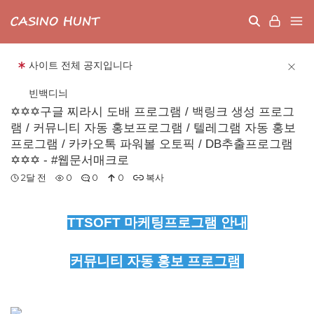
사이트 전체 공지입니다
빈백디늬
✡️✡️✡️구글 찌라시 도배 프로그램 / 백링크 생성 프로그
램 / 커뮤니티 자동 홍보프로그램 / 텔레그램 자동 홍보
프로그램 / 카카오톡 파워볼 오토픽 / DB추출프로그램
✡️✡️✡️ - #웹문서매크로
2
달 전
0
0
0
복사
TTSOFT 마케팅프로그램 안내
커뮤니티 자동 홍보 프로그램