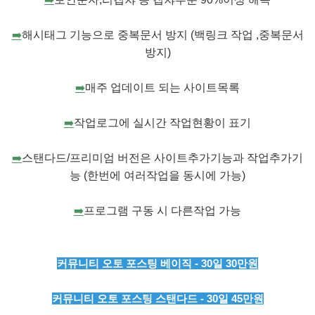
➡️
해시태그 기능으로 중복문서 방지 (백링크 작업 ,중복문서
방지)
➡️
매주 업데이트 되는 사이트목록
➡️
작업로그에 실시간 작업현황이 표기
➡️
스탠다드/프리미엄 버전은 사이트추가기능과 작업추가기
능 (한번에 여러작업을 동시에 가능)
➡️
프로그램 구동 시 다른작업 가능
커뮤니티 오토 포스팅 베이직 - 30일 30만원
커뮤니티 오토 포스팅 스탠다드 - 30일 45만원