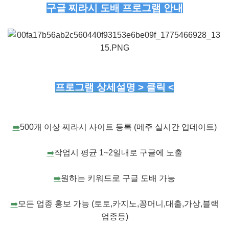
구글 찌라시 도배 프로그램 안내
프로그램 상세설명 > 클릭 <
➡️
500개 이상 찌라시 사이트 등록 (메주 실시간 업데이트)
➡️
작업시 평균 1~2일내로 구글에 노출
➡️
원하는 키워드로 구글 도배 가능
➡️
모든 업종 홍보 가능 (토토,카지노,꽁머니,대출,가상,블랙
업종등)