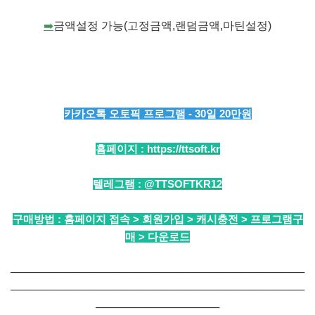
➡️
금액설정 가능(고정금액,랜덤금액,마틴설정)
카카오톡 오토픽 프로그램 - 30일 20만원
홈페이지 :
https://ttsoft.kr
텔레그램 :
@TTSOFTKR12
구매방법 : 홈페이지 접속 > 회원가입 > 캐시충전 > 프로그램구
매 > 다운로드
──────────────────────────────────────
──────────────────────────────────────
────────────────