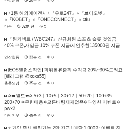
추정순하
20분 전
0
⭐️1등 해외에이전시⭐️『유로247』⭐️『브이오벳』
⭐️『KOBET』⭐️『ONECONNECT』⭐️ ctiu
마준
32분 전
0
『원커넥트 / WBC247』신규회원 스포츠 슬롯 첫입금
40% 쿠폰,재입금 10% 쿠폰 지급/지인추천135000원 지급
안장철동
33분 전
0
[EOS밸런스작업] 파워볼유출픽 수익금 20%~30%드려요
[텔레그램 @xoxs55]
출훈으경
35분 전
0
✡️➡️월드⬅️✡️ 5+3ㅣ10+5ㅣ30+12ㅣ50+20ㅣ100+35ㅣ
200+70 ✡️무한매충✡️모든배팅제재없음✡️다양한 이벤트✡️
pwx2
마빈지우
49분 전
0
⭐️ 가입 즉시 베팅가능 2만 지급 ! 매달 1,000만 이벤트 진