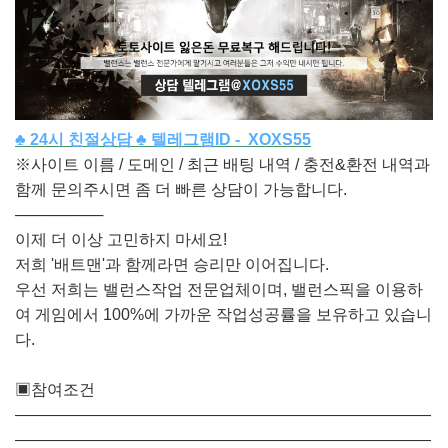
♣ 24시 친절상담 ♣ 텔레그램ID - XOXS55
※사이트 이름 / 도메인 / 최근 배팅 내역 / 충전&환전 내역과
함께 문의주시면 좀 더 빠른 상담이 가능합니다.
────────
이제 더 이상 고민하지 마세요!
저희 '배트맨'과 함께라면 승리만 이어집니다.
우선 저희는 밸런스작업 전문업체이며, 밸런스픽을 이용하
여 게임에서 100%에 가까운 작업성공률을 보유하고 있습니
다.
▣참여조건
――――――――――――――――――――――――――
――――――――――――――――――――――――――