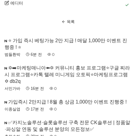
에디터
목록
⭐️ 가입 즉시 베팅가능 2만 지급 ! 매달 1,000만 이벤트 진
행중 ! ⭐️
범들환박
6분 전
0
✡️➡️마케팅매니아⬅️✡️ 커뮤니티 홍보 프로그램⭐️구글 찌라
시 프로그램⭐️카톡 텔레 미니게임 오토픽⭐️마케팅프로그램
✡️ db2q
서민가바
16분 전
0
가입즉시 2만지급 ! 8월 총 상금 1,000만 이벤트 진행중 !
이종실엽
17분 전
0
✅카지노솔루션·슬롯솔루션 구축 전문 CK솔루션 | 정품알
·파싱알 연동 및 솔루션 분양의 모든정보✅