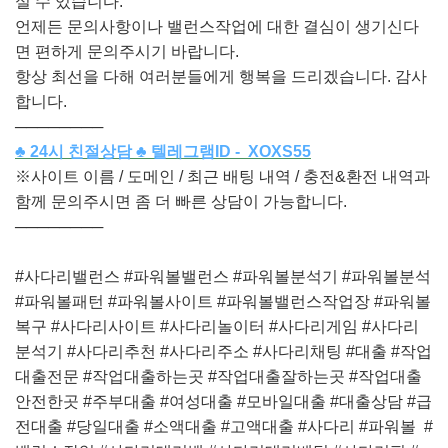
실 수 있습니다.
언제든 문의사항이나 밸런스작업에 대한 결심이 생기신다
면 편하게 문의주시기 바랍니다.
항상 최선을 다해 여러분들에게 행복을 드리겠습니다. 감사
합니다.
────────
♣ 24시 친절상담 ♣ 텔레그램ID - XOXS55
※사이트 이름 / 도메인 / 최근 배팅 내역 / 충전&환전 내역과
함께 문의주시면 좀 더 빠른 상담이 가능합니다.
────────
#사다리밸런스 #파워볼밸런스 #파워볼분석기 #파워볼분석
#파워볼패턴 #파워볼사이트 #파워볼밸런스작업장 #파워볼
복구 #사다리사이트 #사다리놀이터 #사다리게임 #사다리
분석기 #사다리추천 #사다리주소 #사다리채팅 #대출 #작업
대출전문 #작업대출하는곳 #작업대출잘하는곳 #작업대출
안전한곳 #주부대출 #여성대출 #모바일대출 #대출상담 #급
전대출 #당일대출 #소액대출 #고액대출 #사다리 #파워볼 #