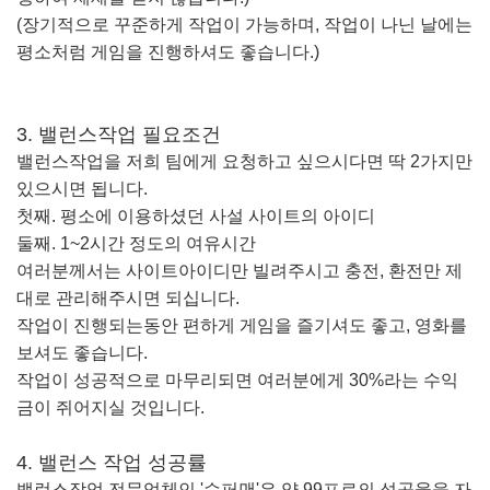
(장기적으로 꾸준하게 작업이 가능하며, 작업이 나닌 날에는
평소처럼 게임을 진행하셔도 좋습니다.)
3. 밸런스작업 필요조건
밸런스작업을 저희 팀에게 요청하고 싶으시다면 딱 2가지만
있으시면 됩니다.
첫째. 평소에 이용하셨던 사설 사이트의 아이디
둘째. 1~2시간 정도의 여유시간
여러분께서는 사이트아이디만 빌려주시고 충전, 환전만 제
대로 관리해주시면 되십니다.
작업이 진행되는동안 편하게 게임을 즐기셔도 좋고, 영화를
보셔도 좋습니다.
작업이 성공적으로 마무리되면 여러분에게 30%라는 수익
금이 쥐어지실 것입니다.
4. 밸런스 작업 성공률
밸런스작업 전문업체인 '슈퍼맨'은 약 99프로의 성공율을 자