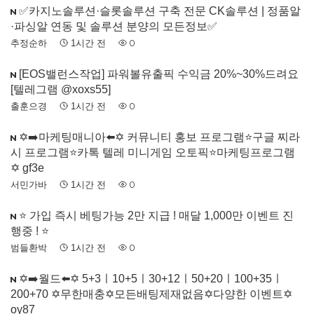
✅카지노솔루션·슬롯솔루션 구축 전문 CK솔루션 | 정품알
·파싱알 연동 및 솔루션 분양의 모든정보✅
추정순하
1시간 전
0
[EOS밸런스작업] 파워볼유출픽 수익금 20%~30%드려요
[텔레그램 @xoxs55]
출훈으경
1시간 전
0
✡️➡️마케팅매니아⬅️✡️ 커뮤니티 홍보 프로그램⭐️구글 찌라
시 프로그램⭐️카톡 텔레 미니게임 오토픽⭐️마케팅프로그램
✡️ gf3e
서민가바
1시간 전
0
⭐️ 가입 즉시 베팅가능 2만 지급 ! 매달 1,000만 이벤트 진
행중 ! ⭐️
범들환박
1시간 전
0
✡️➡️월드⬅️✡️ 5+3ㅣ10+5ㅣ30+12ㅣ50+20ㅣ100+35ㅣ
200+70 ✡️무한매충✡️모든배팅제재없음✡️다양한 이벤트✡️
oy87