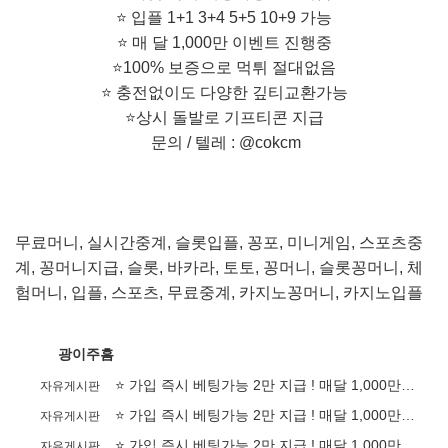
⭐️ 입플 1+1 3+4 5+5 10+9 가능
⭐️ 매 달 1,000만 이벤트 진행중
⭐️100% 보증으로 먹튀 절대없음
⭐️ 충전없이도 다양한 깊티교환가능
⭐️상시 돌발로 기프티콘 지급
문의 / 텔레 : @cokcm
무료머니, 실시간중계, 슬롯입플, 꽁포, 미니게임, 스포츠중
계, 꽁머니지급, 슬롯, 바카라, 토토, 꽁머니, 슬롯꽁머니, 체
험머니, 입플, 스포츠, 무료중계, 카지노꽁머니, 카지노입플
광이주흠
⭐️ 가입 즉시 베팅가능 2만 지급 ! 매달 1,000만 이벤트 진행중 ! ⭐️
자유게시판
⭐️ 가입 즉시 베팅가능 2만 지급 ! 매달 1,000만 이벤트 진행중 ! ⭐️
자유게시판
⭐️ 가입 즉시 베팅가능 2만 지급 ! 매달 1,000만 이벤트 진행중 ! ⭐️
자유게시판