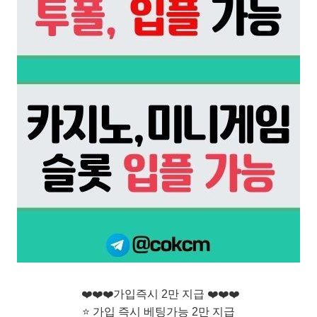
❤️❤️❤️가입즉시 2만 지급 ❤️❤️❤️
⭐️ 가입 즉시 베팅가능 2만 지급