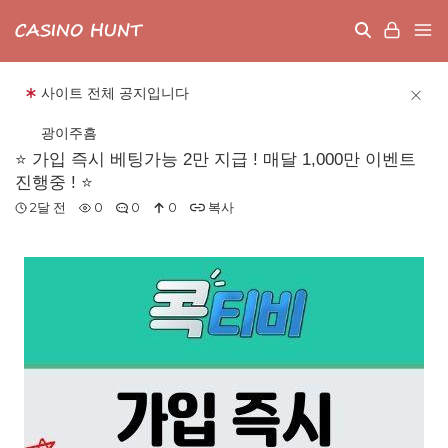
사이트 전체 공지입니다
광이주흠
⭐️ 가입 즉시 베팅가능 2만 지급 ! 매달 1,000만 이벤트
진행중 ! ⭐️
2
달 전
0
0
0
복사