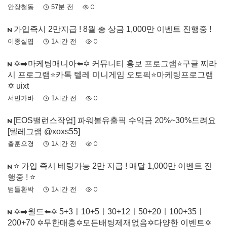
안장철동
57분 전
0
가입즉시 2만지급 ! 8월 총 상금 1,000만 이벤트 진행중 !
이종실엽
1시간 전
0
✡️➡️마케팅매니아⬅️✡️ 커뮤니티 홍보 프로그램⭐️구글 찌라
시 프로그램⭐️카톡 텔레 미니게임 오토픽⭐️마케팅프로그램
✡️ uixt
서민가바
1시간 전
0
[EOS밸런스작업] 파워볼유출픽 수익금 20%~30%드려요
[텔레그램 @xoxs55]
출훈으경
1시간 전
0
⭐️ 가입 즉시 베팅가능 2만 지급 ! 매달 1,000만 이벤트 진
행중 ! ⭐️
범들환박
1시간 전
0
✡️➡️월드⬅️✡️ 5+3ㅣ10+5ㅣ30+12ㅣ50+20ㅣ100+35ㅣ
200+70 ✡️무한매충✡️모든배팅제재없음✡️다양한 이벤트✡️