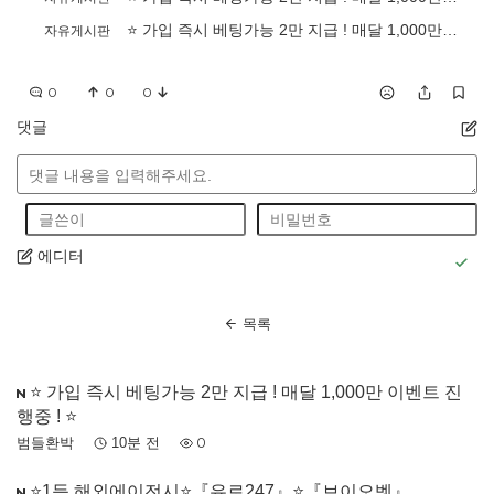
⭐️ 가입 즉시 베팅가능 2만 지급 ! 매달 1,000만 이벤트 진행중 ! ⭐️
자유게시판
0
0
0
댓글
에디터
목록
⭐️ 가입 즉시 베팅가능 2만 지급 ! 매달 1,000만 이벤트 진
행중 ! ⭐️
범들환박
10분 전
0
⭐️1등 해외에이전시⭐️『유로247』⭐️『브이오벳』