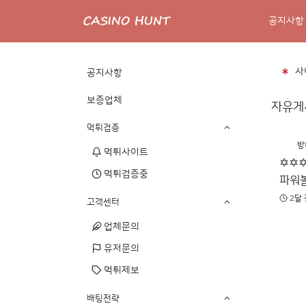
공지사항
사
공지사항
보증업체
자유게
먹튀검증
방
먹튀사이트
✡️✡
먹튀검증중
파워볼
2
달 
고객센터
업체문의
유저문의
먹튀제보
배팅전략