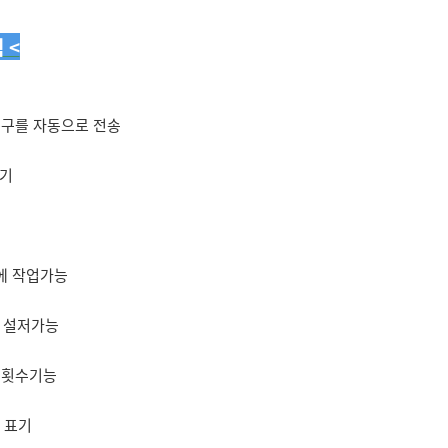
 <
문구를 자동으로 전송
표기
에 작업가능
드 설저가능
 횟수기능
 표기