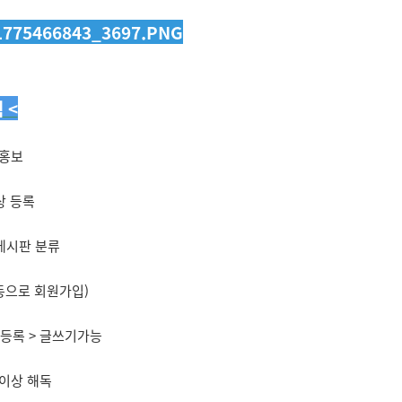
 <
 홍보
상 등록
게시판 분류
동으로 회원가입)
등록 > 글쓰기가능
%이상 해독