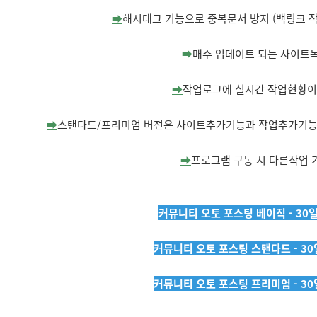
➡️
해시태그 기능으로 중복문서 방지 (백링크 작
➡️
매주 업데이트 되는 사이트
➡️
작업로그에 실시간 작업현황이
➡️
스탠다드/프리미엄 버전은 사이트추가기능과 작업추가기능 
➡️
프로그램 구동 시 다른작업 
커뮤니티 오토 포스팅 베이직 - 30일
커뮤니티 오토 포스팅 스탠다드 - 30
커뮤니티 오토 포스팅 프리미엄 - 30