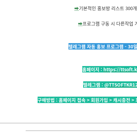
➡️
기본적인 홍보방 리스트 300개
➡️
프로그램 구동 시 다른작업 
텔레그램 자동 홍보 프로그램 - 30일
홈페이지 :
https://ttsoft.k
텔레그램 :
@TTSOFTKR1
구매방법 : 홈페이지 접속 > 회원가입 > 캐시충전 
──────────────────────────────
────────────────────────