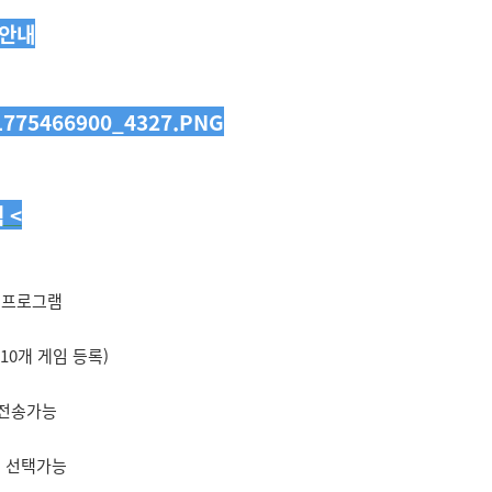
 안내
 <
 프로그램
10개 게임 등록)
 전송가능
배팅 선택가능