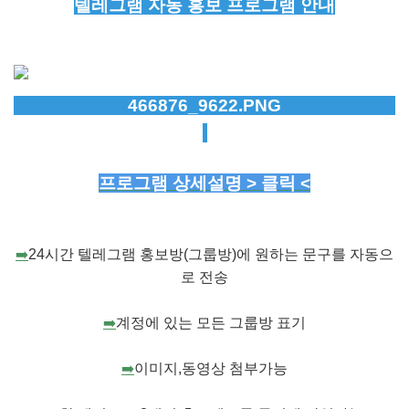
텔레그램 자동 홍보 프로그램 안내
프로그램 상세설명 > 클릭 <
➡️
24시간 텔레그램 홍보방(그룹방)에 원하는 문구를 자동으
로 전송
➡️
계정에 있는 모든 그룹방 표기
➡️
이미지,동영상 첨부가능