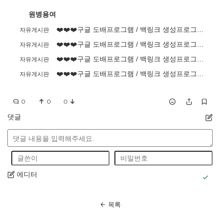
원병용여
❤️❤️❤️구글 도배프로그램 / 백링크 생성프로그램 / 사이트 자동 홍보프로그램 / 텔레그램 자동 홍보프로그램 / 카카오톡 파워볼 오토픽 / DB추출프로그램❤️❤️❤️ - #텔레그램DB초대프로그램
자유게시판
❤️❤️❤️구글 도배프로그램 / 백링크 생성프로그램 / 사이트 자동 홍보프로그램 / 텔레그램 자동 홍보프로그램 / 카카오톡 파워볼 오토픽 / DB추출프로그램❤️❤️❤️ - #자동광고 프로그램
자유게시판
❤️❤️❤️구글 도배프로그램 / 백링크 생성프로그램 / 사이트 자동 홍보프로그램 / 텔레그램 자동 홍보프로그램 / 카카오톡 파워볼 오토픽 / DB추출프로그램❤️❤️❤️ - #웹문서자동광고
자유게시판
❤️❤️❤️구글 도배프로그램 / 백링크 생성프로그램 / 사이트 자동 홍보프로그램 / 텔레그램 자동 홍보프로그램 / 카카오톡 파워볼 오토픽 / DB추출프로그램❤️❤️❤️ - #자동글쓰기프로그램
자유게시판
0
0
0
댓글
에디터
목록