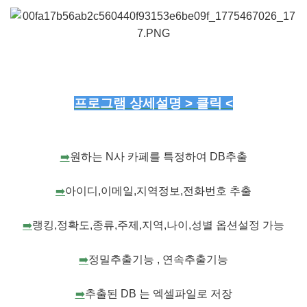
프로그램 상세설명 > 클릭 <
➡️
원하는 N사 카페를 특정하여 DB추출
➡️
아이디,이메일,지역정보,전화번호 추출
➡️
랭킹,정확도,종류,주제,지역,나이,성별 옵션설정 가능
➡️
정밀추출기능 , 연속추출기능
➡️
추출된 DB 는 엑셀파일로 저장