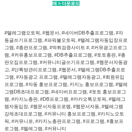
매 > 다운로드
#텔레그램오토픽, #웹문서, #네이버DB추출프로그램, #자
동글쓰기프로그램, #파워볼오토픽, #텔레그램자동입장프로
그램, #총판프로그램, #먹튀검증사이트 #, #커뮤광고프로그
램, #커뮤홍보프로그램, #DB추출프로그램, #토토총판, #총
판모집프로그램, #커뮤니티글쓰기프로그램, #웹문서자동광
고, #단톡방관리프로그램, #웹문서, #텔레그램DB추출프로
그램, #자동광고 프로그램, #텔레그램자동광고, #회원유입
프로그램, #자동 홍보프로그램, 카지노 홍보프로그램, #텔레
그램DB초대프로그램, #네이버프로그램, #토토 홍보프로그
램, #카지노총판, #DB프로그램, #카카오톡오토픽, #텔레그
램자동입장, #웹문서자동프로램, #웹문서자동, #텔레그램
강제초대프로그램, #커뮤니티 홍보프로그램, #카지노오토
픽, #커뮤니로, #카지노총판프로그램, #프로그램, #홍보프
로그램, #텔레그램, #커뮤니티