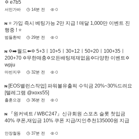
✡️ e7b5
서민가바
14분 전
0
⭐️ 가입 즉시 베팅가능 2만 지급 ! 매달 1,000만 이벤트 진
행중 ! ⭐️
범들환박
29분 전
0
✡️➡️월드⬅️✡️ 5+3ㅣ10+5ㅣ30+12ㅣ50+20ㅣ100+35ㅣ
200+70 ✡️무한매충✡️모든배팅제재없음✡️다양한 이벤트✡️
wpju
마빈지우
32분 전
0
[EOS밸런스작업] 파워볼유출픽 수익금 20%~30%드려요
[텔레그램 @xoxs55]
출훈으경
36분 전
0
『원커넥트 / WBC247』신규회원 스포츠 슬롯 첫입금
40% 쿠폰,재입금 10% 쿠폰 지급/지인추천135000원 지급
안장철동
37분 전
0