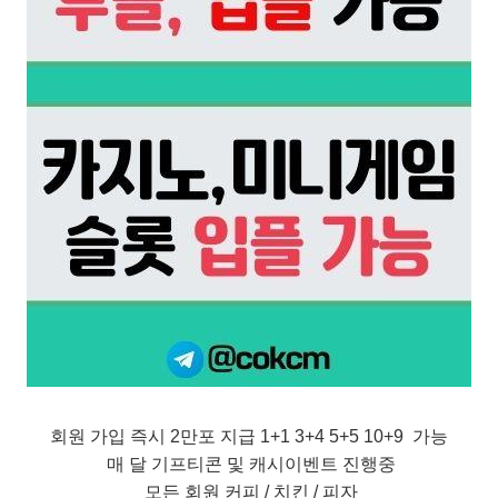
회원 가입 즉시 2만포 지급 1+1 3+4 5+5 10+9 가능
매 달 기프티콘 및 캐시이벤트 진행중
모든 회원 커피 / 치킨 / 피자