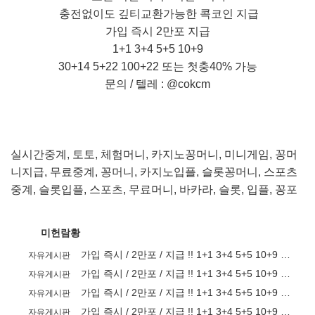
충전없이도 깊티교환가능한 콕코인 지급
가입 즉시 2만포 지급
1+1 3+4 5+5 10+9
30+14 5+22 100+22 또는 첫충40% 가능
문의 / 텔레 : @cokcm
실시간중계, 토토, 체험머니, 카지노꽁머니, 미니게임, 꽁머
니지급, 무료중계, 꽁머니, 카지노입플, 슬롯꽁머니, 스포츠
중계, 슬롯입플, 스포츠, 무료머니, 바카라, 슬롯, 입플, 꽁포
미헌람황
가입 즉시 / 2만포 / 지급 !! 1+1 3+4 5+5 10+9 가능
자유게시판
가입 즉시 / 2만포 / 지급 !! 1+1 3+4 5+5 10+9 가능
자유게시판
가입 즉시 / 2만포 / 지급 !! 1+1 3+4 5+5 10+9 가능
자유게시판
가입 즉시 / 2만포 / 지급 !! 1+1 3+4 5+5 10+9 가능
자유게시판