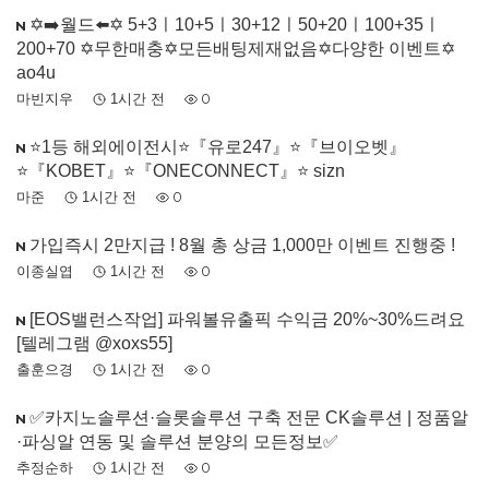
✡️➡️월드⬅️✡️ 5+3ㅣ10+5ㅣ30+12ㅣ50+20ㅣ100+35ㅣ
200+70 ✡️무한매충✡️모든배팅제재없음✡️다양한 이벤트✡️
ao4u
마빈지우
1시간 전
0
⭐️1등 해외에이전시⭐️『유로247』⭐️『브이오벳』
⭐️『KOBET』⭐️『ONECONNECT』⭐️ sizn
마준
1시간 전
0
가입즉시 2만지급 ! 8월 총 상금 1,000만 이벤트 진행중 !
이종실엽
1시간 전
0
[EOS밸런스작업] 파워볼유출픽 수익금 20%~30%드려요
[텔레그램 @xoxs55]
출훈으경
1시간 전
0
✅카지노솔루션·슬롯솔루션 구축 전문 CK솔루션 | 정품알
·파싱알 연동 및 솔루션 분양의 모든정보✅
추정순하
1시간 전
0