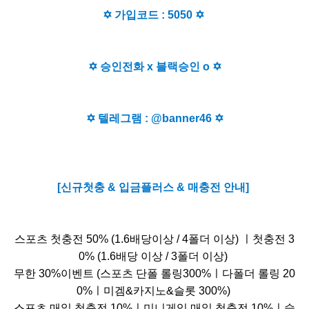
✡️ 가입코드 : 5050 ✡️
✡️ 승인전화 x 블랙승인 o ✡️
✡️ 텔레그램 : @banner46 ✡️
[신규첫충 & 입금플러스 & 매충전 안내]
스포츠 첫충전 50% (1.6배당이상 / 4폴더 이상) ㅣ첫충전 3
0% (1.6배당 이상 / 3폴더 이상)
무한 30%이벤트 (스포츠 단폴 롤링300%ㅣ다폴더 롤링 20
0%ㅣ미겜&카지노&슬롯 300%)
스포츠 매일 첫충전 10%ㅣ미니게임 매일 첫충전 10%ㅣ슬