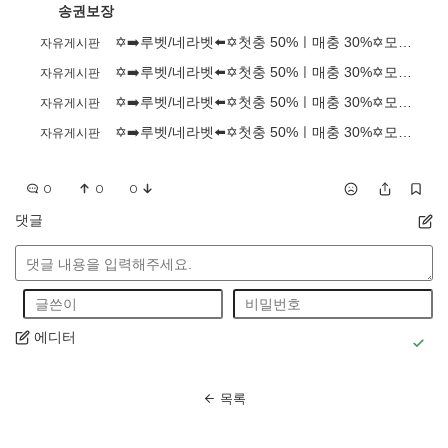
송권보장
✡️➡️루벳/네라벳⬅️✡️첫충 50%ㅣ매충 30%✡️모든배팅제재없음✡️가입즉시 콤프지급✡️베팅한도무제한✡️
자유게시판
✡️➡️루벳/네라벳⬅️✡️첫충 50%ㅣ매충 30%✡️모든배팅제재없음✡️가입즉시 콤프지급✡️베팅한도무제한✡️
자유게시판
✡️➡️루벳/네라벳⬅️✡️첫충 50%ㅣ매충 30%✡️모든배팅제재없음✡️가입즉시 콤프지급✡️베팅한도무제한✡️
자유게시판
✡️➡️루벳/네라벳⬅️✡️첫충 50%ㅣ매충 30%✡️모든배팅제재없음✡️가입즉시 콤프지급✡️베팅한도무제한✡️
자유게시판
0
0
0
댓글
에디터
목록