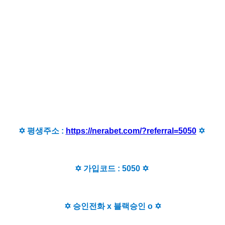
✡️ 평생주소 :
h
ttps://nerabet.com/?referral=5050
✡️
✡️ 가입코드 : 5050 ✡️
✡️ 승인전화 x 블랙승인 o ✡️