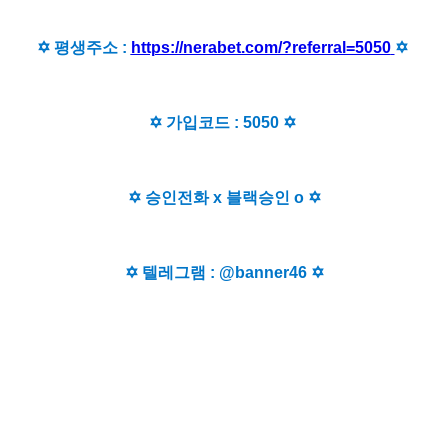
✡️ 평생주소 :
https://nerabet.com/?referral=5050
✡️
✡️ 가입코드 : 5050 ✡️
✡️ 승인전화 x 블랙승인 o ✡️
✡️ 텔레그램 : @banner46 ✡️