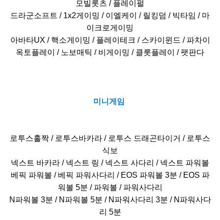
모빌롯츠 / 플레이펄
드라군소프트 / 1x2게이밍 / 이엘케이 / 릴킹덤 / 빅타임 / 마
이크로게이밍
아바타UX / 핵소게이밍 / 플레이테크 / 스카이윈드 / 파차이
옥토플레이 / 노보매틱 / 비게이밍 / 클롯플레이 / 팻판다
미니게임
로투스홀짝 / 로투스바카라 / 로투스 드래곤타이거 / 로투스
식보
넥스트 바카라 / 넥스트 링 / 넥스트 사다리 / 넥스트 파워볼
베픽 파워볼 / 베픽 파워사다리 / EOS 파워볼 3분 / EOS 파
워볼 5분 / 파워볼 / 파워사다리
N파워볼 3분 / N파워볼 5분 / N파워사다리 3분 / N파워사다
리 5분