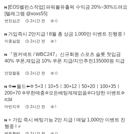
[EOS밸런스작업] 파워볼유출픽 수익금 20%~30%드려요
[텔레그램 @xoxs55]
번진심곤
2시간 전
0
가입즉시 2만지급 ! 8월 총 상금 1,000만 이벤트 진행중 !
이종실엽
2시간 전
1
『원커넥트 / WBC247』신규회원 스포츠 슬롯 첫입금
40% 쿠폰,재입금 10% 쿠폰 지급/지인추천135000원 지급
안장철동
2시간 전
0
✡️➡️월드⬅️✡️ 5+3ㅣ10+5ㅣ30+12ㅣ50+20ㅣ100+35ㅣ
200+70 ✡️무한매충✡️모든배팅제재없음✡️다양한 이벤트✡️
rcbl
마빈지우
2시간 전
1
⭐️ 가입 즉시 베팅가능 2만 지급 ! 매달 1,000만 이벤트 진
행중 ! ⭐️
범들환박
2시간 전
0