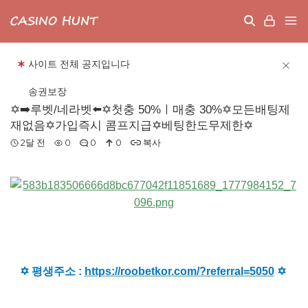
사이트 전체 공지입니다
송권보장
✡️➡️루벳/네라벳⬅️✡️첫충 50%ㅣ매충 30%✡️모든배팅제
재없음✡️가입즉시 콤프지급✡️베팅한도무제한✡️
2
달 전
0
0
0
복사
✡️ 평생주소 :
https://roobetkor.com/?referral=5050
✡️