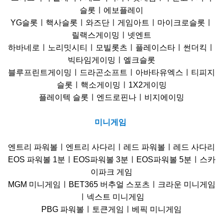
슬롯ㅣ에보플레이
YG슬롯ㅣ핵사슬롯ㅣ와즈단ㅣ게임아트ㅣ마이크로슬롯ㅣ
릴랙스게이밍ㅣ넷엔트
하바네로ㅣ노리밋시티ㅣ모빌롯츠ㅣ플레이스타ㅣ썬더킥ㅣ
빅타임게이밍ㅣ엘크슬롯
블루프린트게이밍ㅣ드라곤소프트ㅣ아바타유엑스ㅣ티피지
슬롯ㅣ핵소게이밍ㅣ1X2게이밍
플레이텍 슬롯ㅣ엔드로핀나ㅣ비지에이밍
미니게임
엔트리 파워볼ㅣ엔트리 사다리ㅣ레드 파워볼ㅣ레드 사다리
EOS 파워볼 1분ㅣEOS파워볼 3분ㅣEOS파워볼 5분ㅣ스카
이파크 게임
MGM 미니게임ㅣBET365 버추얼 스포츠ㅣ크라운 미니게임
ㅣ넥스트 미니게임
PBG 파워볼ㅣ토큰게임ㅣ베픽 미니게임