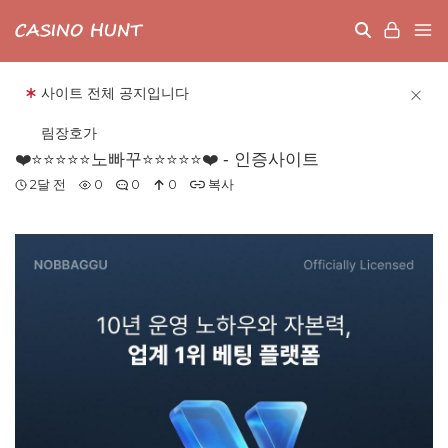
사이트 전체 공지입니다
림장호가
❤️⭐️⭐️⭐️⭐️⭐️노빠꾸⭐️⭐️⭐️⭐️⭐️❤️ - 인증사이트
2
달 전
0
0
0
복사