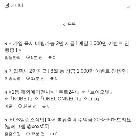
에디터
목록
⭐️ 가입 즉시 베팅가능 2만 지급 ! 매달 1,000만 이벤트 진
행중 ! ⭐️
범들환박
5분 전
0
가입즉시 2만지급 ! 8월 총 상금 1,000만 이벤트 진행중 !
이종실엽
12분 전
0
⭐️1등 해외에이전시⭐️『유로247』⭐️『브이오벳』
⭐️『KOBET』⭐️『ONECONNECT』⭐️ cncq
마준
14분 전
0
[EOS밸런스작업] 파워볼유출픽 수익금 20%~30%드려요
[텔레그램 @xoxs55]
출훈으경
15분 전
0