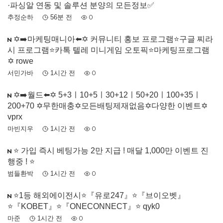
·파싱알 연동 및 솔루션 분양의 모든정보✅
추정순하
56분 전
0
✡️➡️마케팅매니아⬅️✡️ 커뮤니티 홍보 프로그램⭐️구글 찌라
시 프로그램⭐️카톡 텔레 미니게임 오토픽⭐️마케팅프로그램
✡️ rowe
서민가바
1시간 전
0
✡️➡️월드⬅️✡️ 5+3ㅣ10+5ㅣ30+12ㅣ50+20ㅣ100+35ㅣ
200+70 ✡️무한매충✡️모든배팅제재없음✡️다양한 이벤트✡️
vprx
마빈지우
1시간 전
0
⭐️ 가입 즉시 베팅가능 2만 지급 ! 매달 1,000만 이벤트 진
행중 ! ⭐️
범들환박
1시간 전
0
⭐️1등 해외에이전시⭐️『유로247』⭐️『브이오벳』
⭐️『KOBET』⭐️『ONECONNECT』⭐️ qyk0
마준
1시간 전
0