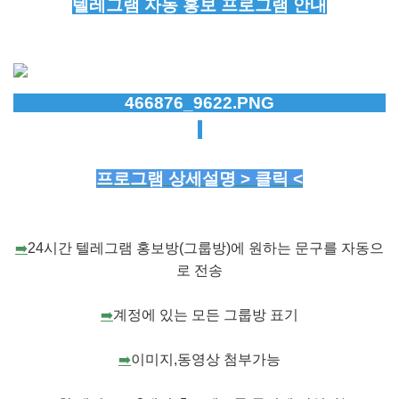
텔레그램 자동 홍보 프로그램 안내
프로그램 상세설명 > 클릭 <
➡️
24시간 텔레그램 홍보방(그룹방)에 원하는 문구를 자동으
로 전송
➡️
계정에 있는 모든 그룹방 표기
➡️
이미지,동영상 첨부가능