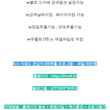
➡️
블로그,카페 검색옵션 설정가능
➡️
검색날짜지정 , 페이지지정 가능
➡️
정밀추출기능 , 연속추출기능
➡️
추출된 DB 는 엑셀파일로 저장
N사 키워드 관심자 DB추출 프로그램 - 30일 50만원
홈페이지 :
https://ttsoft.kr
텔레그램 :
@TTSOFTKR12
구매방법 : 홈페이지 접속 > 회원가입 > 캐시충전 > 프로그램구