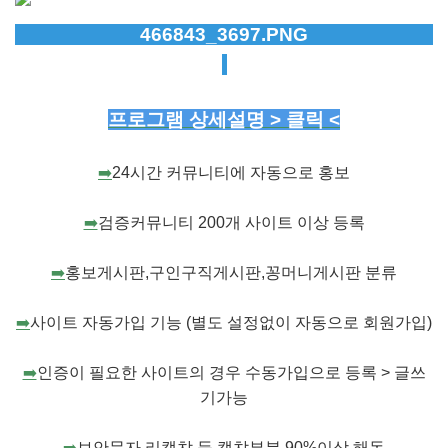
프로그램 상세설명 > 클릭 <
➡️
24시간 커뮤니티에 자동으로 홍보
➡️
검증커뮤니티 200개 사이트 이상 등록
➡️
홍보게시판,구인구직게시판,꽁머니게시판 분류
➡️
사이트 자동가입 기능 (별도 설정없이 자동으로 회원가입)
➡️
인증이 필요한 사이트의 경우 수동가입으로 등록 > 글쓰
기가능
➡️
보안문자,리캡챠 등 캡챠부분 90%이상 해독