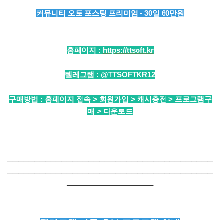
커뮤니티 오토 포스팅 프리미엄 - 30일 60만원
홈페이지 :
https://ttsoft.kr
텔레그램 :
@TTSOFTKR12
구매방법 : 홈페이지 접속 > 회원가입 > 캐시충전 > 프로그램구
매 > 다운로드
──────────────────────────────────────
──────────────────────────────────────
────────────────