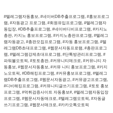
#텔레그램자동홍보, #네이버DB추출프로그램, #홍보프로그
램, #자동광고 프로그램, #회원유입프로그램, #텔레그램자
동입장, #DB추출프로그램, #네이버디비프로그램, #카지노
총판, 카지노 홍보프로그램, #카지노총판프로그램, #텔레그
램자동광고, #총판모집프로그램, #자동 홍보프로그램, #텔
레그램DB초대프로그램, #웹문서자동프로램, #총판프로그
램, #텔레그램강제초대프로그램, #단톡방관리프로그램, #
파워볼오토픽, #토토총판, #커뮤니티매크로, #커뮤니티 자
동홍보, #웹문서자동홍보, #커뮤 니티 홍보프로그램, #카지
노오토픽, #DB해킹프로그램, #커뮤홍보프로그램, #텔레그
램DB추출프로그램, #웹문서자동광고, #커뮤광고프로그램,
#디비해킹프로그램, #커뮤니티글쓰기프로그램, #토토 홍보
프로그램, #먹튀검증사이트 자동홍보#, #텔레그램자동입장
프로그램, #웹문서자동매크로, #텔레그램오토픽, #자동글
쓰기프로그램, #웹문서매크로, #카카오톡오토픽