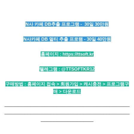
N사 카페 DB추출 프로그램 - 30일 30만원
N사카페 DB 멀티 추출 프로램 - 30일 40만원
홈페이지 :
https://ttsoft.kr
텔레그램 :
@TTSOFTKR12
구매방법 : 홈페이지 접속 > 회원가입 > 캐시충전 > 프로그램구
매 > 다운로드
──────────────────────────────────────
──────────────────────────────────────
────────────────