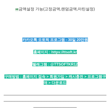
➡️
금액설정 가능(고정금액,랜덤금액,마틴설정)
카카오톡 오토픽 프로그램 - 30일 20만원
홈페이지 :
https://ttsoft.kr
텔레그램 :
@TTSOFTKR12
구매방법 : 홈페이지 접속 > 회원가입 > 캐시충전 > 프로그램구
매 > 다운로드
──────────────────────────────────────
──────────────────────────────────────
────────────────