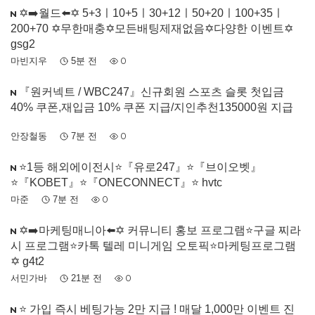
✡️➡️월드⬅️✡️ 5+3ㅣ10+5ㅣ30+12ㅣ50+20ㅣ100+35ㅣ
200+70 ✡️무한매충✡️모든배팅제재없음✡️다양한 이벤트✡️
gsg2
마빈지우
5분 전
0
『원커넥트 / WBC247』신규회원 스포츠 슬롯 첫입금
40% 쿠폰,재입금 10% 쿠폰 지급/지인추천135000원 지급
안장철동
7분 전
0
⭐️1등 해외에이전시⭐️『유로247』⭐️『브이오벳』
⭐️『KOBET』⭐️『ONECONNECT』⭐️ hvtc
마준
7분 전
0
✡️➡️마케팅매니아⬅️✡️ 커뮤니티 홍보 프로그램⭐️구글 찌라
시 프로그램⭐️카톡 텔레 미니게임 오토픽⭐️마케팅프로그램
✡️ g4t2
서민가바
21분 전
0
⭐️ 가입 즉시 베팅가능 2만 지급 ! 매달 1,000만 이벤트 진