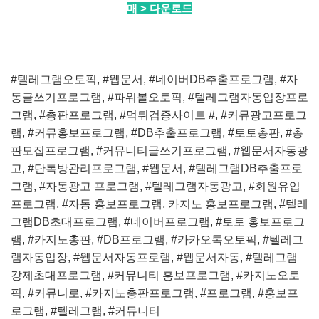
매 > 다운로드
#텔레그램오토픽, #웹문서, #네이버DB추출프로그램, #자
동글쓰기프로그램, #파워볼오토픽, #텔레그램자동입장프로
그램, #총판프로그램, #먹튀검증사이트 #, #커뮤광고프로그
램, #커뮤홍보프로그램, #DB추출프로그램, #토토총판, #총
판모집프로그램, #커뮤니티글쓰기프로그램, #웹문서자동광
고, #단톡방관리프로그램, #웹문서, #텔레그램DB추출프로
그램, #자동광고 프로그램, #텔레그램자동광고, #회원유입
프로그램, #자동 홍보프로그램, 카지노 홍보프로그램, #텔레
그램DB초대프로그램, #네이버프로그램, #토토 홍보프로그
램, #카지노총판, #DB프로그램, #카카오톡오토픽, #텔레그
램자동입장, #웹문서자동프로램, #웹문서자동, #텔레그램
강제초대프로그램, #커뮤니티 홍보프로그램, #카지노오토
픽, #커뮤니로, #카지노총판프로그램, #프로그램, #홍보프
로그램, #텔레그램, #커뮤니티