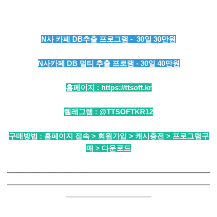
N사 카페 DB추출 프로그램 - 30일 30만원
N사카페 DB 멀티 추출 프로램 - 30일 40만원
홈페이지 :
https://ttsoft.kr
텔레그램 :
@TTSOFTKR12
구매방법 : 홈페이지 접속 > 회원가입 > 캐시충전 > 프로그램구
매 > 다운로드
──────────────────────────────────────
──────────────────────────────────────
────────────────