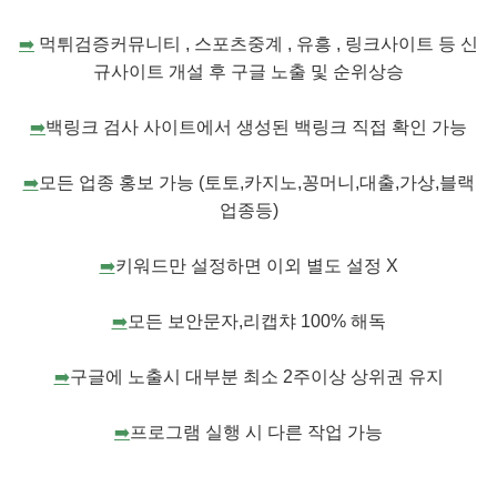
➡️
먹튀검증커뮤니티 , 스포츠중계 , 유흥 , 링크사이트 등 신
규사이트 개설 후 구글 노출 및 순위상승
➡️
백링크 검사 사이트에서 생성된 백링크 직접 확인 가능
➡️
모든 업종 홍보 가능 (토토,카지노,꽁머니,대출,가상,블랙
업종등)
➡️
키워드만 설정하면 이외 별도 설정 X
➡️
모든 보안문자,리캡챠 100% 해독
➡️
구글에 노출시 대부분 최소 2주이상 상위권 유지
➡️
프로그램 실행 시 다른 작업 가능