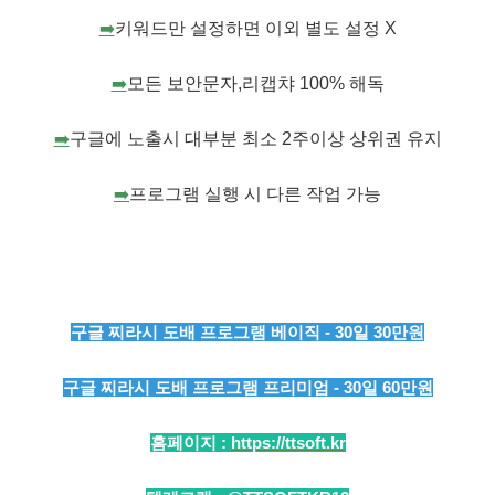
➡️
키워드만 설정하면 이외 별도 설정 X
➡️
모든 보안문자,리캡챠 100% 해독
➡️
구글에 노출시 대부분 최소 2주이상 상위권 유지
➡️
프로그램 실행 시 다른 작업 가능
구글 찌라시 도배 프로그램 베이직 - 30일 30만원
구글 찌라시 도배 프로그램 프리미엄 - 30일 60만원
홈페이지 :
https://ttsoft.kr