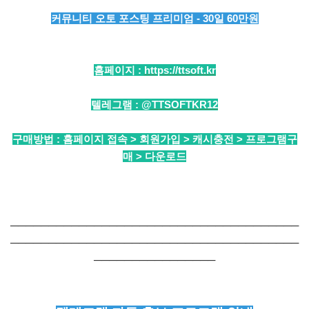
커뮤니티 오토 포스팅 프리미엄 - 30일 60만원
홈페이지 :
https://ttsoft.kr
텔레그램 :
@TTSOFTKR12
구매방법 : 홈페이지 접속 > 회원가입 > 캐시충전 > 프로그램구
매 > 다운로드
──────────────────────────────────────
──────────────────────────────────────
────────────────