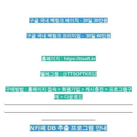
구글 국내 백링크 베이직 - 30일 30만원
구글 국내 백링크 프리미엄 - 30일 60민원
홈페이지 :
https://ttsoft.kr
텔레그램 :
@TTSOFTKR12
구매방법 : 홈페이지 접속 > 회원가입 > 캐시충전 > 프로그램구
매 > 다운로드
──────────────────────────────────────
──────────────────────────────────────
────────────────
N카페 DB 추출 프로그램 안내