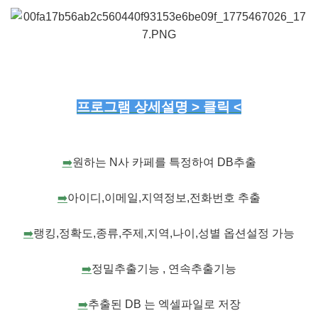
프로그램 상세설명 > 클릭 <
➡️
원하는 N사 카페를 특정하여 DB추출
➡️
아이디,이메일,지역정보,전화번호 추출
➡️
랭킹,정확도,종류,주제,지역,나이,성별 옵션설정 가능
➡️
정밀추출기능 , 연속추출기능
➡️
추출된 DB 는 엑셀파일로 저장