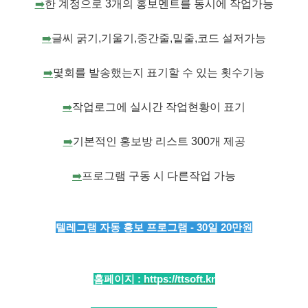
➡️
한 계정으로 3개의 홍보멘트를 동시에 작업가능
➡️
글씨 굵기,기울기,중간줄,밑줄,코드 설저가능
➡️
몇회를 발송했는지 표기할 수 있는 횟수기능
➡️
작업로그에 실시간 작업현황이 표기
➡️
기본적인 홍보방 리스트 300개 제공
➡️
프로그램 구동 시 다른작업 가능
텔레그램 자동 홍보 프로그램 - 30일 20만원
홈페이지 :
https://ttsoft.kr