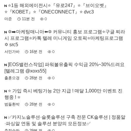
⭐️1등 해외에이전시⭐️『유로247』⭐️『브이오벳』
⭐️『KOBET』⭐️『ONECONNECT』⭐️ dvc3
마준
11분 전
0
✡️➡️마케팅매니아⬅️✡️ 커뮤니티 홍보 프로그램⭐️구글 찌라
시 프로그램⭐️카톡 텔레 미니게임 오토픽⭐️마케팅프로그램
✡️ src5
서민가바
16분 전
0
[EOS밸런스작업] 파워볼유출픽 수익금 20%~30%드려요
[텔레그램 @xoxs55]
출훈으경
28분 전
0
⭐️ 가입 즉시 베팅가능 2만 지급 ! 매달 1,000만 이벤트 진
행중 ! ⭐️
범들환박
28분 전
0
✅카지노솔루션·슬롯솔루션 구축 전문 CK솔루션 | 정품알
·파싱알 연동 및 솔루션 분양의 모든정보✅
추정순하
29분 전
0