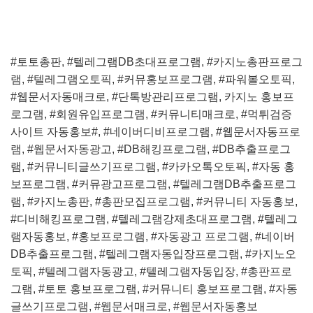
#토토총판, #텔레그램DB초대프로그램, #카지노총판프로그
램, #텔레그램오토픽, #커뮤홍보프로그램, #파워볼오토픽,
#웹문서자동매크로, #단톡방관리프로그램, 카지노 홍보프
로그램, #회원유입프로그램, #커뮤니티매크로, #먹튀검증
사이트 자동홍보#, #네이버디비프로그램, #웹문서자동프로
램, #웹문서자동광고, #DB해킹프로그램, #DB추출프로그
램, #커뮤니티글쓰기프로그램, #카카오톡오토픽, #자동 홍
보프로그램, #커뮤광고프로그램, #텔레그램DB추출프로그
램, #카지노총판, #총판모집프로그램, #커뮤니티 자동홍보,
#디비해킹프로그램, #텔레그램강제초대프로그램, #텔레그
램자동홍보, #홍보프로그램, #자동광고 프로그램, #네이버
DB추출프로그램, #텔레그램자동입장프로그램, #카지노오
토픽, #텔레그램자동광고, #텔레그램자동입장, #총판프로
그램, #토토 홍보프로그램, #커뮤니티 홍보프로그램, #자동
글쓰기프로그램, #웹문서매크로, #웹문서자동홍보