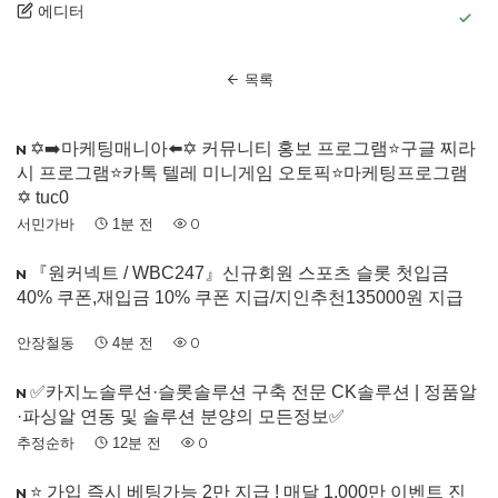
에디터
목록
✡️➡️마케팅매니아⬅️✡️ 커뮤니티 홍보 프로그램⭐️구글 찌라
시 프로그램⭐️카톡 텔레 미니게임 오토픽⭐️마케팅프로그램
✡️ tuc0
서민가바
1분 전
0
『원커넥트 / WBC247』신규회원 스포츠 슬롯 첫입금
40% 쿠폰,재입금 10% 쿠폰 지급/지인추천135000원 지급
안장철동
4분 전
0
✅카지노솔루션·슬롯솔루션 구축 전문 CK솔루션 | 정품알
·파싱알 연동 및 솔루션 분양의 모든정보✅
추정순하
12분 전
0
⭐️ 가입 즉시 베팅가능 2만 지급 ! 매달 1,000만 이벤트 진