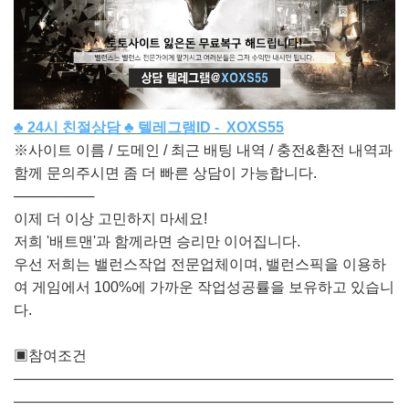
♣ 24시 친절상담 ♣ 텔레그램ID - XOXS55
※사이트 이름 / 도메인 / 최근 배팅 내역 / 충전&환전 내역과
함께 문의주시면 좀 더 빠른 상담이 가능합니다.
────────
이제 더 이상 고민하지 마세요!
저희 '배트맨'과 함께라면 승리만 이어집니다.
우선 저희는 밸런스작업 전문업체이며, 밸런스픽을 이용하
여 게임에서 100%에 가까운 작업성공률을 보유하고 있습니
다.
▣참여조건
――――――――――――――――――――――――――
――――――――――――――――――――――――――