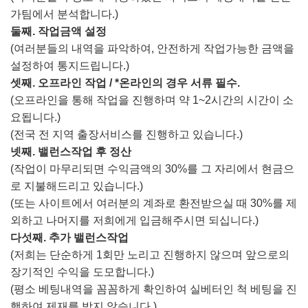
가팀에서 분석합니다.)
둘째. 작업금액 설정
(여러분들의 내역을 파악하여, 안전하게 작업가능한 금액을
설정하여 통지드립니다.)
셋째. 오프라인 작업 / *온라인의 경우 서류 필수.
(오프라인을 통해 작업을 진행하며 약 1~2시간의 시간이 소
요됩니다.)
(전국 전 지역 출장서비스를 진행하고 있습니다.)
넷째. 밸런스작업 후 정산
(작업이 마무리되면 수익금액의 30%를 그 자리에서 현금으
로 지불해드리고 있습니다.)
(또는 사이트에서 여러분의 계좌로 환전받으실 때 30%를 제
외하고 나머지를 저희에게 입금해주시면 되십니다.)
다섯째. 추가 밸런스작업
(저희는 단순하게 1회만 노리고 진행하지 않으며 앞으로의
장기적인 수익을 도모합니다.)
(평소 베팅내역을 꼼꼼하게 확인하여 실베터인 척 베팅을 진
행하여 제재를 받지 않습니다.)