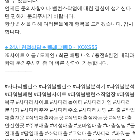
실 수 있습니다.
언제든 문의사항이나 밸런스작업에 대한 결심이 생기신다
면 편하게 문의주시기 바랍니다.
항상 최선을 다해 여러분들에게 행복을 드리겠습니다. 감사
합니다.
────────
♣ 24시 친절상담 ♣ 텔레그램ID - XOXS55
※사이트 이름 / 도메인 / 최근 배팅 내역 / 충전&환전 내역과
함께 문의주시면 좀 더 빠른 상담이 가능합니다.
────────
#사다리밸런스 #파워볼밸런스 #파워볼분석기 #파워볼분석
#파워볼패턴 #파워볼사이트 #파워볼밸런스작업장 #파워볼
복구 #사다리사이트 #사다리놀이터 #사다리게임 #사다리
분석기 #사다리추천 #사다리주소 #사다리채팅 #대출 #작업
대출전문 #작업대출하는곳 #작업대출잘하는곳 #작업대출
안전한곳 #주부대출 #여성대출 #모바일대출 #대출상담 #급
전대출 #당일대출 #소액대출 #고액대출 #사다리 #파워볼 #