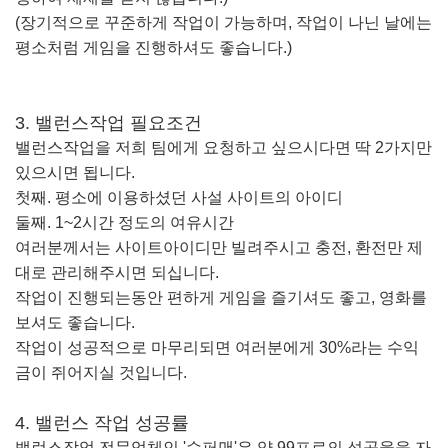
(장기적으로 꾸준하게 작업이 가능하며, 작업이 나닌 날에는
평소처럼 게임을 진행하셔도 좋습니다.)
3. 밸런스작업 필요조건
밸런스작업을 저희 팀에게 요청하고 싶으시다면 딱 2가지만
있으시면 됩니다.
첫째. 평소에 이용하셨던 사설 사이트의 아이디
둘째. 1~2시간 정도의 여유시간
여러분께서는 사이트아이디만 빌려주시고 충전, 환전만 제
대로 관리해주시면 되십니다.
작업이 진행되는동안 편하게 게임을 즐기셔도 좋고, 영화를
보셔도 좋습니다.
작업이 성공적으로 마무리되면 여러분에게 30%라는 수익
금이 쥐어지실 것입니다.
4. 밸런스 작업 성공률
밸런스작업 전문업체인 '슈퍼맨'은 약 99프로의 성공율을 자