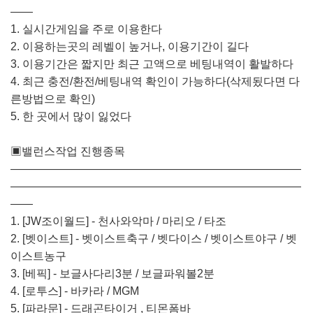
――
1. 실시간게임을 주로 이용한다
2. 이용하는곳의 레벨이 높거나, 이용기간이 길다
3. 이용기간은 짧지만 최근 고액으로 베팅내역이 활발하다
4. 최근 충전/환전/베팅내역 확인이 가능하다(삭제됬다면 다
른방법으로 확인)
5. 한 곳에서 많이 잃었다
▣밸런스작업 진행종목
――――――――――――――――――――――――――
――――――――――――――――――――――――――
――
1. [JW조이월드] - ​천사와악마 / 마리오 / 타조
2. [벳이스트] - 벳이스트축구 / 벳다이스 / 벳이스트야구 / 벳
이스트농구
3. [베픽] - 보글사다리3분 / 보글파워볼2분
4. [로투스] - 바카라 / MGM
5. [파라문] - 드래곤타이거 , 티몬폼바