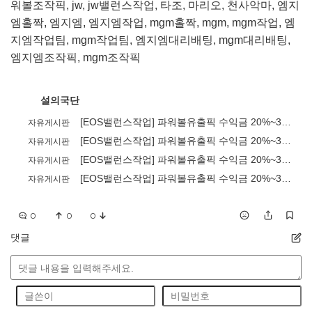
워볼조작픽, jw, jw밸런스작업, 타조, 마리오, 천사악마, 엠지
엠홀짝, 엠지엠, 엠지엠작업, mgm홀짝, mgm, mgm작업, 엠
지엠작업팀, mgm작업팀, 엠지엠대리배팅, mgm대리배팅,
엠지엠조작픽, mgm조작픽
설의국단
[EOS밸런스작업] 파워볼유출픽 수익금 20%~30%드려요 [텔레그램 @xoxs55]
자유게시판
[EOS밸런스작업] 파워볼유출픽 수익금 20%~30%드려요 [텔레그램 @xoxs55]
자유게시판
[EOS밸런스작업] 파워볼유출픽 수익금 20%~30%드려요 [텔레그램 @xoxs55]
자유게시판
[EOS밸런스작업] 파워볼유출픽 수익금 20%~30%드려요 [텔레그램 @xoxs55]
자유게시판
0
0
0
댓글