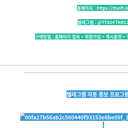
홈페이지 :
https://ttsoft.k
텔레그램 :
@TTSOFTKR1
구매방법 : 홈페이지 접속 > 회원가입 > 캐시충전 
──────────────────────────────
────────────────────────
텔레그램 자동 홍보 프로그램