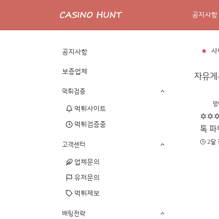
공지사항
사
공지사항
보증업체
자유게
먹튀검증
영
먹튀사이트
✡️✡
먹튀검증중
톡 파
2
달 
고객센터
업체문의
유저문의
먹튀제보
배팅전략