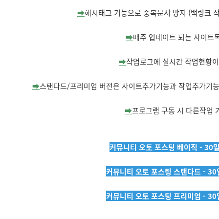
➡️
해시태그 기능으로 중복문서 방지 (백링크 작
➡️
매주 업데이트 되는 사이트
➡️
작업로그에 실시간 작업현황이
➡️
스탠다드/프리미엄 버전은 사이트추가기능과 작업추가기능 
➡️
프로그램 구동 시 다른작업 
커뮤니티 오토 포스팅 베이직 - 30일
커뮤니티 오토 포스팅 스탠다드 - 30
커뮤니티 오토 포스팅 프리미엄 - 30