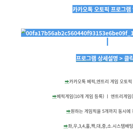
카카오톡 오토픽 프로그램
프로그램 상세설명 > 클릭
➡️
카카오톡 베픽,엔트리 게임 오토픽
➡️
베픽게임(10개 게임 등록) ㅣ 엔트리게임(
➡️
원하는 게임픽을 5개까지 동시에
➡️
좌,우,3,4,홀,짝,대,중,소.시스템