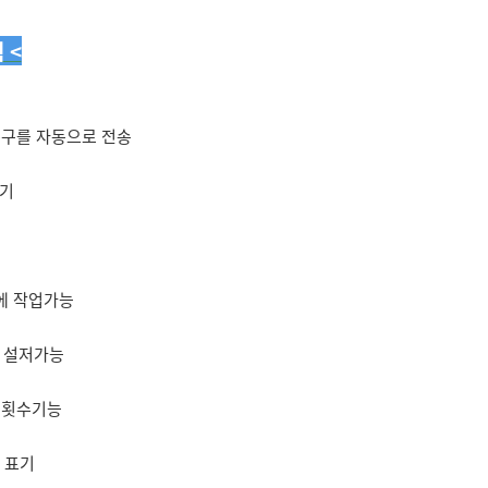
 <
문구를 자동으로 전송
표기
에 작업가능
드 설저가능
 횟수기능
 표기