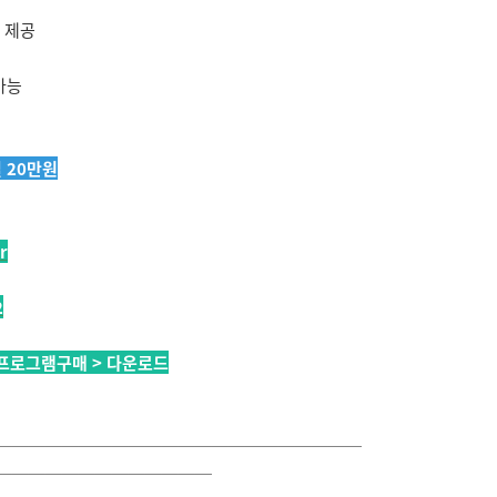
 제공
가능
 20만원
r
2
> 프로그램구매 > 다운로드
──────────────────────
─────────────