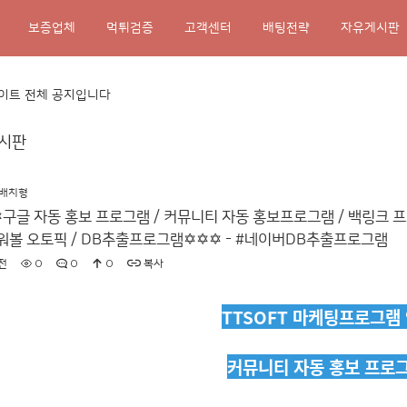
보증업체
먹튀검증
고객센터
배팅전략
자유게시판
이트 전체 공지입니다
시판
배치형
️✡️구글 자동 홍보 프로그램 / 커뮤니티 자동 홍보프로그램 / 백링크
워볼 오토픽 / DB추출프로그램✡️✡️✡️ - #네이버DB추출프로그램
전
0
0
0
복사
TTSOFT 마케팅프로그램
커뮤니티 자동 홍보 프로