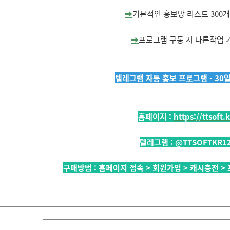
➡️
기본적인 홍보방 리스트 300개
➡️
프로그램 구동 시 다른작업 
텔레그램 자동 홍보 프로그램 - 30일
홈페이지 :
https://ttsoft.k
텔레그램 :
@TTSOFTKR1
구매방법 : 홈페이지 접속 > 회원가입 > 캐시충전 
──────────────────────────────
────────────────────────