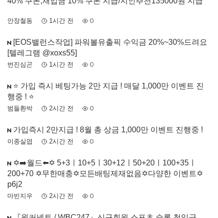
40% 쿠폰,재입금 10% 쿠폰 지급/지인추천135000원 지급
안장철동
1시간 전
0
[EOS밸런스작업] 파워볼유출픽 수익금 20%~30%드려요
[텔레그램 @xoxs55]
번진심곤
1시간 전
0
⭐️ 가입 즉시 베팅가능 2만 지급 ! 매달 1,000만 이벤트 진
행중 ! ⭐️
범들환박
2시간 전
0
가입즉시 2만지급 ! 8월 총 상금 1,000만 이벤트 진행중 !
이종실엽
2시간 전
0
✡️➡️월드⬅️✡️ 5+3ㅣ10+5ㅣ30+12ㅣ50+20ㅣ100+35ㅣ
200+70 ✡️무한매충✡️모든배팅제재없음✡️다양한 이벤트✡️
p6j2
마빈지우
2시간 전
0
『원커넥트 / WBC247』신규회원 스포츠 슬롯 첫입금