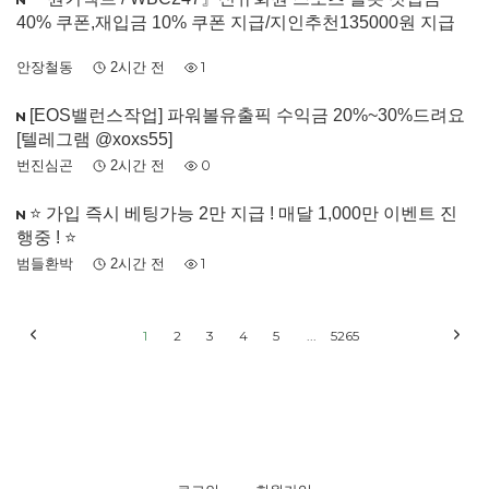
40% 쿠폰,재입금 10% 쿠폰 지급/지인추천135000원 지급
안장철동
2시간 전
1
[EOS밸런스작업] 파워볼유출픽 수익금 20%~30%드려요
[텔레그램 @xoxs55]
번진심곤
2시간 전
0
⭐️ 가입 즉시 베팅가능 2만 지급 ! 매달 1,000만 이벤트 진
행중 ! ⭐️
범들환박
2시간 전
1
1
2
3
4
5
...
5265