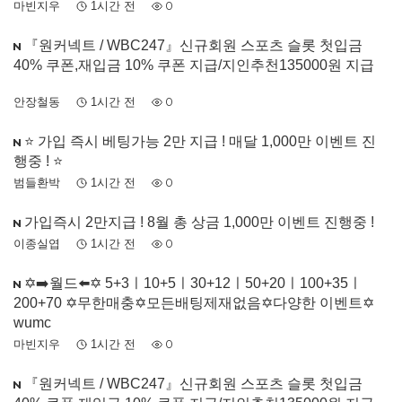
마빈지우
1시간 전
0
『원커넥트 / WBC247』신규회원 스포츠 슬롯 첫입금
40% 쿠폰,재입금 10% 쿠폰 지급/지인추천135000원 지급
안장철동
1시간 전
0
⭐️ 가입 즉시 베팅가능 2만 지급 ! 매달 1,000만 이벤트 진
행중 ! ⭐️
범들환박
1시간 전
0
가입즉시 2만지급 ! 8월 총 상금 1,000만 이벤트 진행중 !
이종실엽
1시간 전
0
✡️➡️월드⬅️✡️ 5+3ㅣ10+5ㅣ30+12ㅣ50+20ㅣ100+35ㅣ
200+70 ✡️무한매충✡️모든배팅제재없음✡️다양한 이벤트✡️
wumc
마빈지우
1시간 전
0
『원커넥트 / WBC247』신규회원 스포츠 슬롯 첫입금