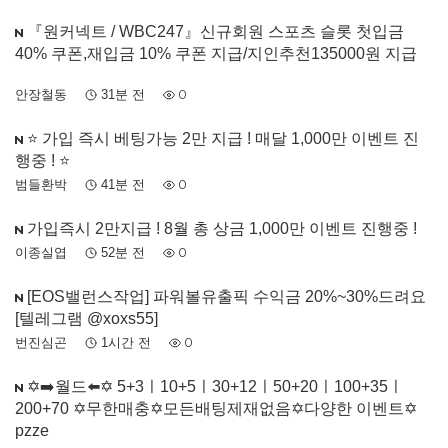
『원커넥트 / WBC247』신규회원 스포츠 슬롯 첫입금
40% 쿠폰,재입금 10% 쿠폰 지급/지인추천135000원 지급
안장철동
31분 전
0
⭐️ 가입 즉시 베팅가능 2만 지급 ! 매달 1,000만 이벤트 진
행중 ! ⭐️
범들환박
41분 전
0
가입즉시 2만지급 ! 8월 총 상금 1,000만 이벤트 진행중 !
이종실엽
52분 전
0
[EOS밸런스작업] 파워볼유출픽 수익금 20%~30%드려요
[텔레그램 @xoxs55]
번진심곤
1시간 전
0
✡️➡️월드⬅️✡️ 5+3ㅣ10+5ㅣ30+12ㅣ50+20ㅣ100+35ㅣ
200+70 ✡️무한매충✡️모든배팅제재없음✡️다양한 이벤트✡️
pzze