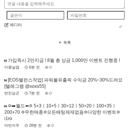
에디터
목록
가입즉시 2만지급 ! 8월 총 상금 1,000만 이벤트 진행중 !
이종실엽
6분 전
0
[EOS밸런스작업] 파워볼유출픽 수익금 20%~30%드려요
[텔레그램 @xoxs55]
번진심곤
7분 전
0
✡️➡️월드⬅️✡️ 5+3ㅣ10+5ㅣ30+12ㅣ50+20ㅣ100+35ㅣ
200+70 ✡️무한매충✡️모든배팅제재없음✡️다양한 이벤트✡️
i1ro
마빈지우
28분 전
0