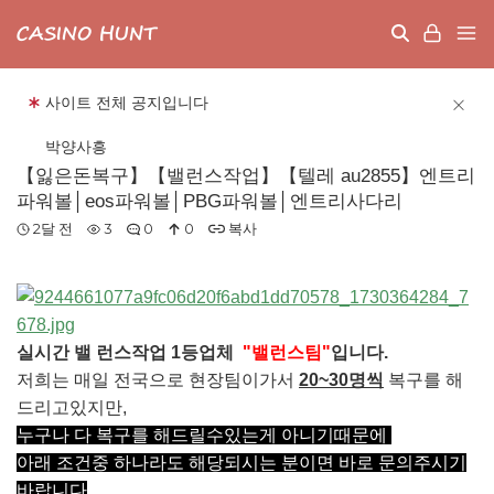
사이트 전체 공지입니다
박양사흥
【잃은돈복구】【밸런스작업】【텔레 au2855】엔트리
파워볼│eos파워볼│PBG파워볼│엔트리사다리
2
달 전
3
0
0
복사
실시간 밸 런스작업 1등업체
"밸런스팀"
입니다.
저희는 매일 전국으로 현장팀이가서
20~30명씩
복구를 해
드리고있지만,
누구나 다 복구를 해드릴수있는게 아니기때문에
아래 조건중 하나라도 해당되시는 분이면 바로 문의주시기
바랍니다