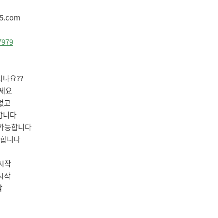
65.com
7979
시나요??
세요
없고
합니다
 가능합니다
능합니다
 시작
 시작
작