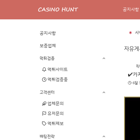
공지사항
사
공지사항
보증업체
자유게
먹튀검증
직
먹튀사이트
✔️카
먹튀검증중
6
달 
고객센터
업체문의
유저문의
먹튀제보
배팅전략