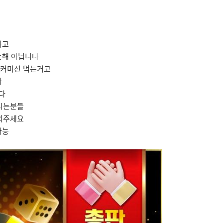
하고
손해 아닙니다
 커미션 먹는거고
다
다
시는분들
의주세요
가능