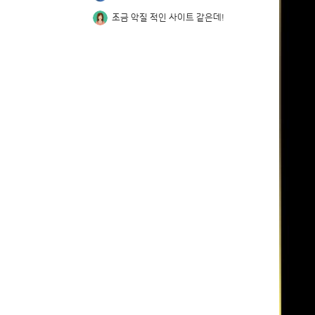
조금 악질 적인 사이트 같은데!