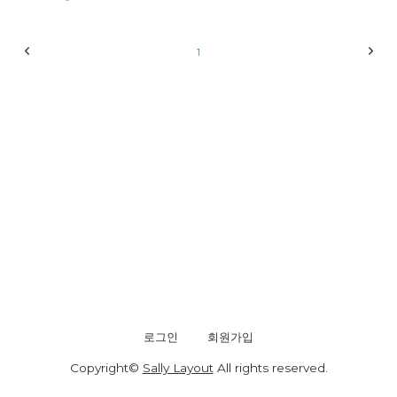
1
로그인
회원가입
Copyright©
Sally Layout
All rights reserved.