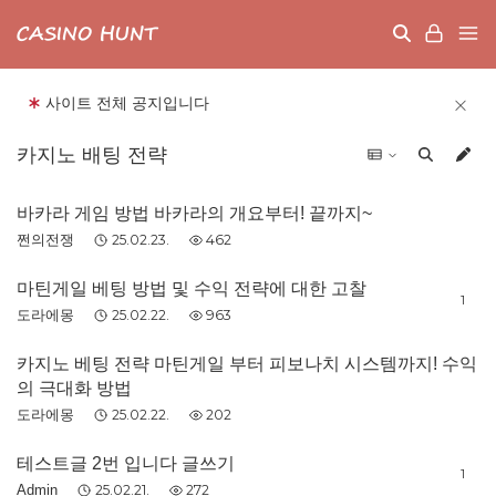
사이트 전체 공지입니다
카지노 배팅 전략
바카라 게임 방법 바카라의 개요부터! 끝까지~
쩐의전쟁
25.02.23.
462
마틴게일 베팅 방법 및 수익 전략에 대한 고찰
1
도라에몽
25.02.22.
963
카지노 베팅 전략 마틴게일 부터 피보나치 시스템까지! 수익
의 극대화 방법
도라에몽
25.02.22.
202
테스트글 2번 입니다 글쓰기
1
Admin
25.02.21.
272