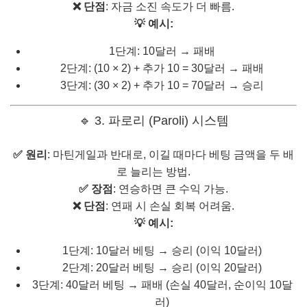
❌ 단점
: 자금 소진 속도가 더 빠름.
💡 예시:
1단계: 10달러 → 패배
2단계: (10 × 2) + 추가 10 = 30달러 → 패배
3단계: (30 × 2) + 추가 10 = 70달러 → 승리
🔹 3. 파로리 (Paroli) 시스템
✅ 원리
: 마틴게일과 반대로, 이길 때마다 베팅 금액을 두 배
로 늘리는 방법.
✅ 장점
: 연승하면 큰 수익 가능.
❌ 단점
: 연패 시 손실 회복 어려움.
💡 예시:
1단계: 10달러 베팅 → 승리 (이익 10달러)
2단계: 20달러 베팅 → 승리 (이익 20달러)
3단계: 40달러 베팅 → 패배 (손실 40달러, 순이익 10달
러)