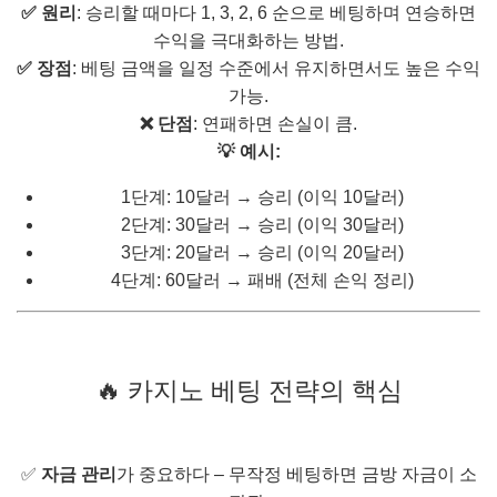
✅ 원리
: 승리할 때마다 1, 3, 2, 6 순으로 베팅하며 연승하면
수익을 극대화하는 방법.
✅ 장점
: 베팅 금액을 일정 수준에서 유지하면서도 높은 수익
가능.
❌ 단점
: 연패하면 손실이 큼.
💡 예시:
1단계: 10달러 → 승리 (이익 10달러)
2단계: 30달러 → 승리 (이익 30달러)
3단계: 20달러 → 승리 (이익 20달러)
4단계: 60달러 → 패배 (전체 손익 정리)
🔥 카지노 베팅 전략의 핵심
✅
자금 관리
가 중요하다 – 무작정 베팅하면 금방 자금이 소