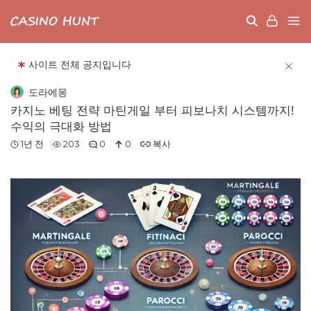
사이트 전체 공지입니다
도라에몽
카지노 베팅 전략 마틴게일 부터 피보나치 시스템까지!
수익의 극대화 방법
1
년 전
203
0
0
복사