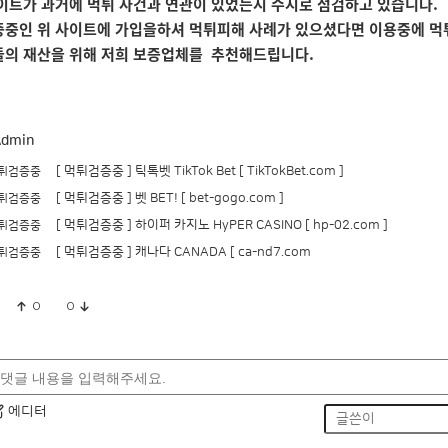
이트가 과거에 먹튀 사건과 연관이 있었는지 수시로 점검하고 있습니다.
중인 위 사이트에 가입을하셔 먹튀피해 사례가 있으셨다면 이용중에 먹
의 재산을 위해 저희 보증업체를 추천해드립니다.
Admin
[ 먹튀검증중 ] 틱톡벳 TikTok Bet [ TikTokBet.com ]
튀검증중
[ 먹튀검증중 ] 벳 BET! [ bet-gogo.com ]
튀검증중
[ 먹튀검증중 ] 하이퍼 카지노 HyPER CASINO [ hp-02.com ]
튀검증중
[ 먹튀검증중 ] 캐나다 CANADA [ ca-nd7.com
튀검증중
0
0
에디터