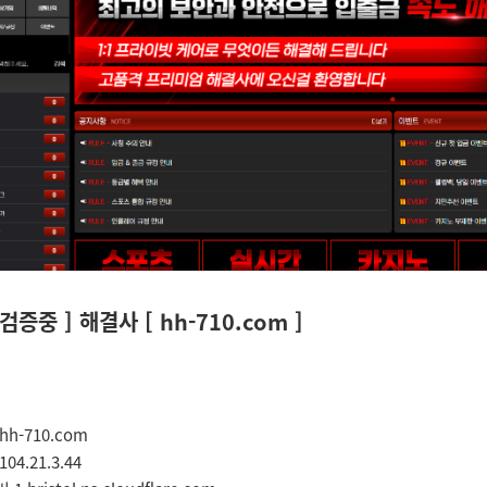
검증중 ] 해결사 [ hh-710.com ]
h-710.com
104.21.3.44