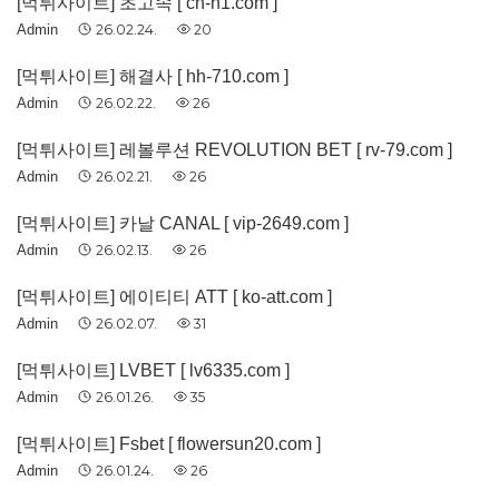
[먹튀사이트] 초고속 [ ch-n1.com ]
Admin
26.02.24.
20
[먹튀사이트] 해결사 [ hh-710.com ]
Admin
26.02.22.
26
[먹튀사이트] 레볼루션 REVOLUTION BET [ rv-79.com ]
Admin
26.02.21.
26
[먹튀사이트] 카날 CANAL [ vip-2649.com ]
Admin
26.02.13.
26
[먹튀사이트] 에이티티 ATT [ ko-att.com ]
Admin
26.02.07.
31
[먹튀사이트] LVBET [ lv6335.com ]
Admin
26.01.26.
35
[먹튀사이트] Fsbet [ flowersun20.com ]
Admin
26.01.24.
26