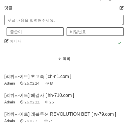
댓글
에디터
목록
[먹튀사이트] 초고속 [ ch-n1.com ]
Admin
26.02.24.
19
[먹튀사이트] 해결사 [ hh-710.com ]
Admin
26.02.22.
26
[먹튀사이트] 레볼루션 REVOLUTION BET [ rv-79.com ]
Admin
26.02.21.
23