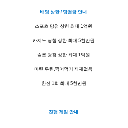
배팅 상한 / 당첨금 안내
스포츠 당첨 상한 최대 1억원
카지노 당첨 상한 최대 5천만원
슬롯 당첨 상한 최대 1억원
마틴,루틴,찍어먹기 제재없음
환전 1회 최대 5천만원
진행 게임 안내