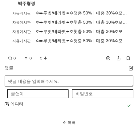
박주형경
✡️➡️루벳/네라벳⬅️✡️첫충 50%ㅣ매충 30%✡️모든배팅제재없음✡️가입즉시 콤프지급✡️베팅한도무제한✡️
자유게시판
✡️➡️루벳/네라벳⬅️✡️첫충 50%ㅣ매충 30%✡️모든배팅제재없음✡️가입즉시 콤프지급✡️베팅한도무제한✡️
자유게시판
✡️➡️루벳/네라벳⬅️✡️첫충 50%ㅣ매충 30%✡️모든배팅제재없음✡️가입즉시 콤프지급✡️베팅한도무제한✡️
자유게시판
✡️➡️루벳/네라벳⬅️✡️첫충 50%ㅣ매충 30%✡️모든배팅제재없음✡️가입즉시 콤프지급✡️베팅한도무제한✡️
자유게시판
0
0
0
댓글
에디터
목록