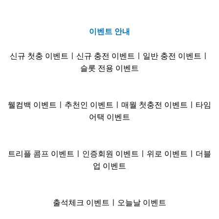
이벤트 안내
신규 첫충 이벤트ㅣ신규 충전 이벤트ㅣ일반 충전 이벤트ㅣ
슬롯 전용 이벤트
웰컴백 이벤트ㅣ추천인 이벤트ㅣ매월 첫충전 이벤트ㅣ타임
어택 이벤트
트리플 콤프 이벤트ㅣ인증회원 이벤트ㅣ위로 이벤트ㅣ더블
업 이벤트
출석체크 이벤트ㅣ오늘날 이벤트