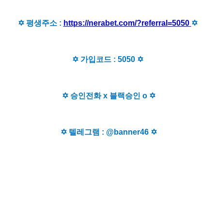
✡️ 평생주소 :
https://nerabet.com/?referral=5050
✡️
✡️ 가입코드 : 5050 ✡️
✡️ 승인전화 x 블랙승인 o ✡️
✡️ 텔레그램 : @banner46 ✡️