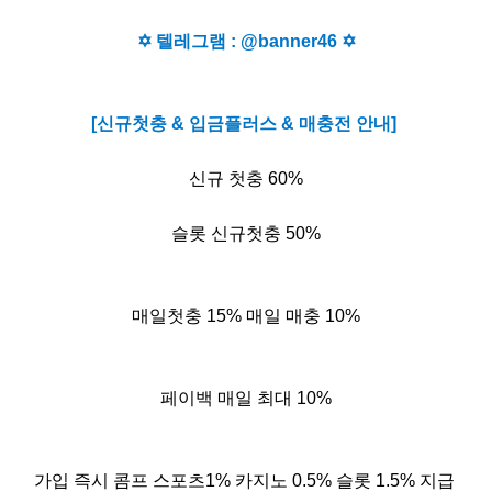
✡️ 텔레그램 : @banner46 ✡️
[신규첫충 & 입금플러스 & 매충전 안내]
신규 첫충 60%
슬롯 신규첫충 50%
매일첫충 15% 매일 매충 10%
페이백 매일 최대 10%
가입 즉시 콤프 스포츠1% 카지노 0.5% 슬롯 1.5% 지급