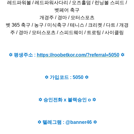
레드파워볼 / 레드파워사다리 / 오즈홀덤 / 런닝볼 스피드 /
벳페어 축구
개경주 / 경마 / 모터스포츠
벳 365 축구 / 농구 / 미식축구 / 테니스 / 크리켓 / 다트 / 개경
주 / 경마 / 모터스포츠 / 스피드웨이 / 트로팅 / 사이클링
✡️ 평생주소 :
https://roobetkor.com/?referral=5050
✡️
✡️ 가입코드 : 5050 ✡️
✡️ 승인전화 x 블랙승인 o ✡️
✡️ 텔레그램 : @banner46 ✡️