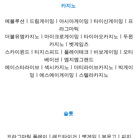
카지노
에볼루션ㅣ드림게이밍ㅣ아시아게이밍ㅣ타이산게이밍ㅣ프
라그마틱
더블유엠카지노ㅣ마이크로게이밍ㅣ타이아오카지노ㅣ두윈
카지노ㅣ벳게임즈
스카이윈드ㅣ티지스피드ㅣ플레이테크ㅣ비보게이밍ㅣ모티
베이션ㅣ엠지엠그랜드
에이스타라이브ㅣ섹시카지노ㅣ더티라이브카지노ㅣ빅게이
밍ㅣ에스에이게이밍ㅣ스텔라카지노
슬롯
프라그마틱 플레이ㅣ레드타이거ㅣ벳게임ㅣ부운고ㅣ피지