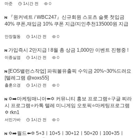
마준
1시간 전
0
『원커넥트 / WBC247』신규회원 스포츠 슬롯 첫입금
40% 쿠폰,재입금 10% 쿠폰 지급/지인추천135000원 지급
안장철동
1시간 전
0
가입즉시 2만지급 ! 8월 총 상금 1,000만 이벤트 진행중 !
이종실엽
1시간 전
0
[EOS밸런스작업] 파워볼유출픽 수익금 20%~30%드려요
[텔레그램 @xoxs55]
출훈으경
1시간 전
0
✡️➡️마케팅매니아⬅️✡️ 커뮤니티 홍보 프로그램⭐️구글 찌라
시 프로그램⭐️카톡 텔레 미니게임 오토픽⭐️마케팅프로그램
✡️ rkn1
서민가바
1시간 전
0
✡️➡️월드⬅️✡️ 5+3ㅣ10+5ㅣ30+12ㅣ50+20ㅣ100+35ㅣ