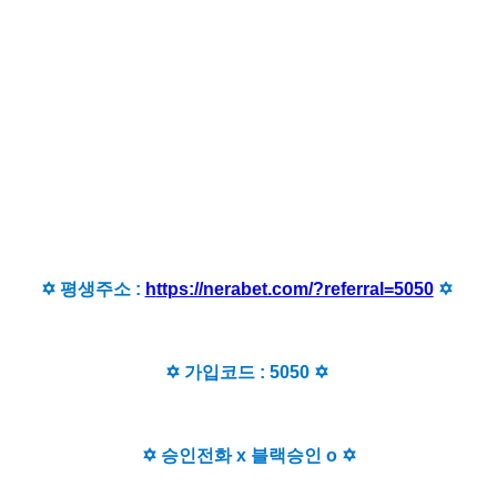
✡️ 평생주소 :
h
ttps://nerabet.com/?referral=5050
✡️
✡️ 가입코드 : 5050 ✡️
✡️ 승인전화 x 블랙승인 o ✡️