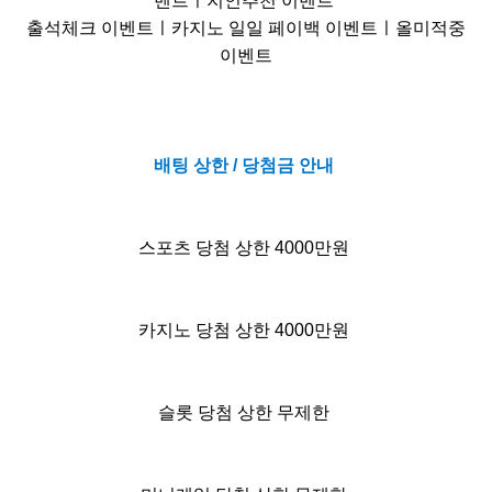
벤트ㅣ지인추천 이벤트
출석체크 이벤트ㅣ카지노 일일 페이백 이벤트ㅣ올미적중
이벤트
배팅 상한 / 당첨금 안내
스포츠 당첨 상한 4000만원
카지노 당첨 상한 4000만원
슬롯 당첨 상한 무제한