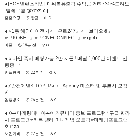
[EOS밸런스작업] 파워볼유출픽 수익금 20%~30%드려요
[텔레그램 @xoxs55]
출훈으경
방금
0
⭐️1등 해외에이전시⭐️『유로247』⭐️『브이오벳』
⭐️『KOBET』⭐️『ONECONNECT』⭐️ qgrb
마준
19분 전
0
⭐️ 가입 즉시 베팅가능 2만 지급 ! 매달 1,000만 이벤트 진
행중 ! ⭐️
범들환박
22분 전
0
⚡️안전제일⚡️ TOP_Major_Agency 마스터 및 부본사 모집.
⚡️
임창방소
25분 전
0
✡️➡️마케팅매니아⬅️✡️ 커뮤니티 홍보 프로그램⭐️구글 찌라
시 프로그램⭐️카톡 텔레 미니게임 오토픽⭐️마케팅프로그램
✡️ r4za
서민가바
27분 전
0