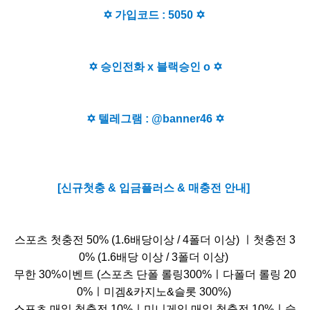
✡️ 가입코드 : 5050 ✡️
✡️ 승인전화 x 블랙승인 o ✡️
✡️ 텔레그램 : @banner46 ✡️
[신규첫충 & 입금플러스 & 매충전 안내]
스포츠 첫충전 50% (1.6배당이상 / 4폴더 이상) ㅣ첫충전 3
0% (1.6배당 이상 / 3폴더 이상)
무한 30%이벤트 (스포츠 단폴 롤링300%ㅣ다폴더 롤링 20
0%ㅣ미겜&카지노&슬롯 300%)
스포츠 매일 첫충전 10%ㅣ미니게임 매일 첫충전 10%ㅣ슬