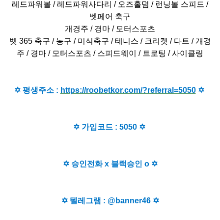
레드파워볼 / 레드파워사다리 / 오즈홀덤 / 런닝볼 스피드 /
벳페어 축구
개경주 / 경마 / 모터스포츠
벳 365 축구 / 농구 / 미식축구 / 테니스 / 크리켓 / 다트 / 개경
주 / 경마 / 모터스포츠 / 스피드웨이 / 트로팅 / 사이클링
✡️ 평생주소 :
https://roobetkor.com/?referral=5050
✡️
✡️ 가입코드 : 5050 ✡️
✡️ 승인전화 x 블랙승인 o ✡️
✡️ 텔레그램 : @banner46 ✡️