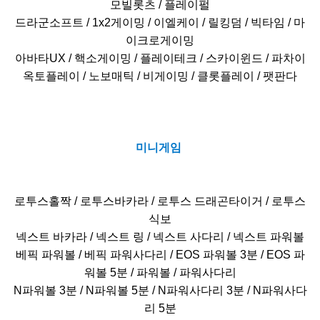
모빌롯츠 / 플레이펄
드라군소프트 / 1x2게이밍 / 이엘케이 / 릴킹덤 / 빅타임 / 마
이크로게이밍
아바타UX / 핵소게이밍 / 플레이테크 / 스카이윈드 / 파차이
옥토플레이 / 노보매틱 / 비게이밍 / 클롯플레이 / 팻판다
미니게임
로투스홀짝 / 로투스바카라 / 로투스 드래곤타이거 / 로투스
식보
넥스트 바카라 / 넥스트 링 / 넥스트 사다리 / 넥스트 파워볼
베픽 파워볼 / 베픽 파워사다리 / EOS 파워볼 3분 / EOS 파
워볼 5분 / 파워볼 / 파워사다리
N파워볼 3분 / N파워볼 5분 / N파워사다리 3분 / N파워사다
리 5분