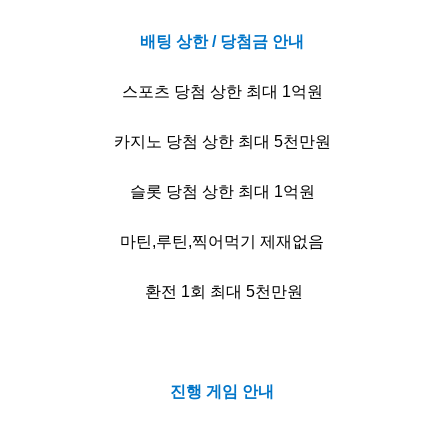
배팅 상한 / 당첨금 안내
스포츠 당첨 상한 최대 1억원
카지노 당첨 상한 최대 5천만원
슬롯 당첨 상한 최대 1억원
마틴,루틴,찍어먹기 제재없음
환전 1회 최대 5천만원
진행 게임 안내