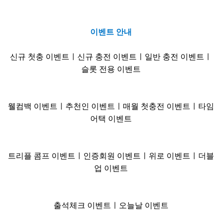
이벤트 안내
신규 첫충 이벤트ㅣ신규 충전 이벤트ㅣ일반 충전 이벤트ㅣ
슬롯 전용 이벤트
웰컴백 이벤트ㅣ추천인 이벤트ㅣ매월 첫충전 이벤트ㅣ타임
어택 이벤트
트리플 콤프 이벤트ㅣ인증회원 이벤트ㅣ위로 이벤트ㅣ더블
업 이벤트
출석체크 이벤트ㅣ오늘날 이벤트