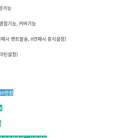
정가능
 영점기능, 커버기능
연패시 멘트발송, n연패시 휴식설정)
마틴설정)
20만원
r
2