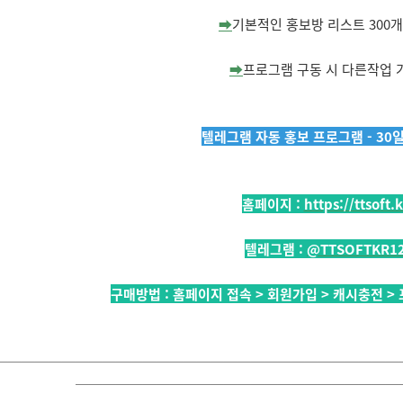
➡️
기본적인 홍보방 리스트 300개
➡️
프로그램 구동 시 다른작업 
텔레그램 자동 홍보 프로그램 - 30일
홈페이지 :
https://ttsoft.k
텔레그램 :
@TTSOFTKR1
구매방법 : 홈페이지 접속 > 회원가입 > 캐시충전 
──────────────────────────────
────────────────────────