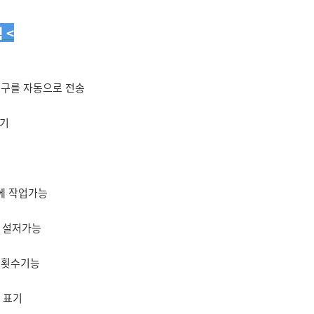
 <
문구를 자동으로 전송
표기
에 작업가능
드 설저가능
 횟수기능
 표기