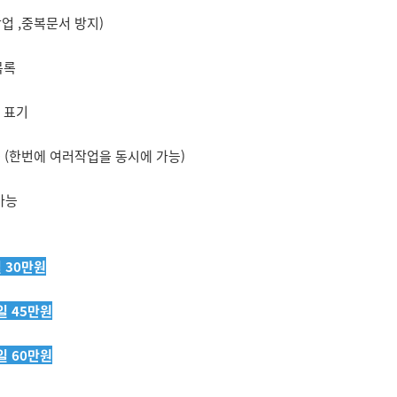
업 ,중복문서 방지)
목록
 표기
(한번에 여러작업을 동시에 가능)
가능
 30만원
일 45만원
일 60만원