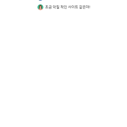
조금 악질 적인 사이트 같은데!