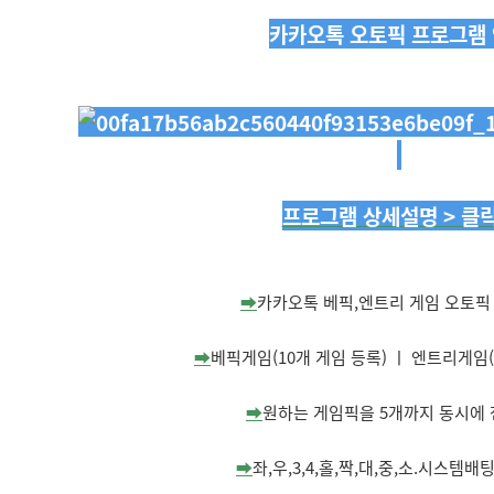
카카오톡 오토픽 프로그램
프로그램 상세설명 > 클릭
➡️
카카오톡 베픽,엔트리 게임 오토픽
➡️
베픽게임(10개 게임 등록) ㅣ 엔트리게임(
➡️
원하는 게임픽을 5개까지 동시에
➡️
좌,우,3,4,홀,짝,대,중,소.시스템