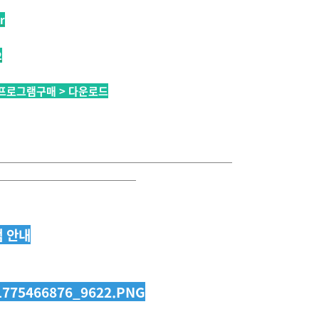
r
2
> 프로그램구매 > 다운로드
──────────────────────
─────────────
 안내