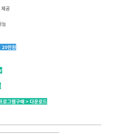
 제공
가능
 20만원
r
2
> 프로그램구매 > 다운로드
──────────────────────
─────────────