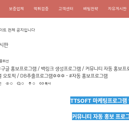
보증업체
먹튀검증
고객센터
배팅전략
자유게시판
이트 전체 공지입니다
시판
충휘선
️✡️구글 홍보프로그램 / 백링크 생성프로그램 / 커뮤니티 자동 홍보
 오토픽 / DB추출프로그램✡️✡️✡️ - #자동 홍보프로그램
전
0
0
0
복사
TTSOFT 마케팅프로그램
커뮤니티 자동 홍보 프로