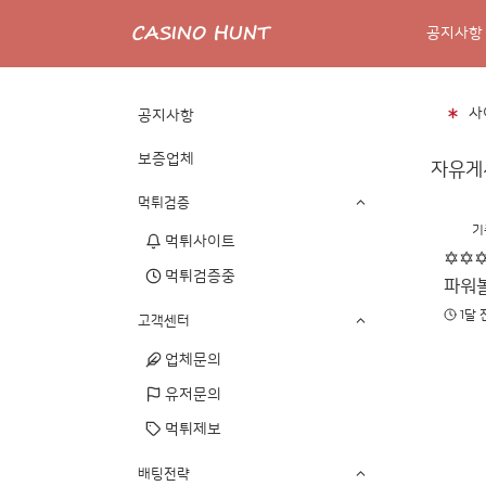
공지사항
사
공지사항
보증업체
자유게
먹튀검증
기
먹튀사이트
✡️✡
먹튀검증중
파워볼
1
달 
고객센터
업체문의
유저문의
먹튀제보
배팅전략