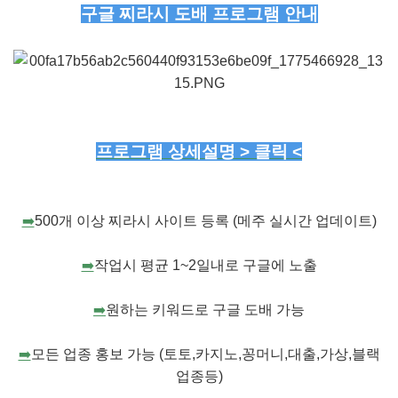
구글 찌라시 도배 프로그램 안내
프로그램 상세설명 > 클릭 <
➡️
500개 이상 찌라시 사이트 등록 (메주 실시간 업데이트)
➡️
작업시 평균 1~2일내로 구글에 노출
➡️
원하는 키워드로 구글 도배 가능
➡️
모든 업종 홍보 가능 (토토,카지노,꽁머니,대출,가상,블랙
업종등)