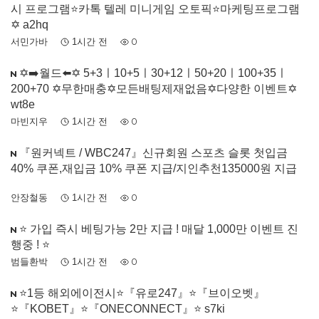
시 프로그램⭐️카톡 텔레 미니게임 오토픽⭐️마케팅프로그램
✡️ a2hq
서민가바
1시간 전
0
✡️➡️월드⬅️✡️ 5+3ㅣ10+5ㅣ30+12ㅣ50+20ㅣ100+35ㅣ
200+70 ✡️무한매충✡️모든배팅제재없음✡️다양한 이벤트✡️
wt8e
마빈지우
1시간 전
0
『원커넥트 / WBC247』신규회원 스포츠 슬롯 첫입금
40% 쿠폰,재입금 10% 쿠폰 지급/지인추천135000원 지급
안장철동
1시간 전
0
⭐️ 가입 즉시 베팅가능 2만 지급 ! 매달 1,000만 이벤트 진
행중 ! ⭐️
범들환박
1시간 전
0
⭐️1등 해외에이전시⭐️『유로247』⭐️『브이오벳』
⭐️『KOBET』⭐️『ONECONNECT』⭐️ s7ki