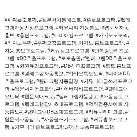
#파워볼오토픽, #웹문서자동매크로, #홍보프로그램, #텔레
그램자동입장프로그램, #커뮤니티 자동홍보, #웹문서자동
홍보, #총판프로그램, #디비해킹프로그램, #카지노오토픽,
#카지노총판, #총판모집프로그램, 카지노 홍보프로그램, #
자동 홍보프로그램, #커뮤광고프로그램, #단톡방관리프로
그램, #DB추출프로그램, #토토총판, #텔레그램DB추출프로
그램, #회원유입프로그램, #DB해킹프로그램, #토토 홍보프
로그램, #텔레그램자동홍보, #카카오톡오토픽, #네이버DB
추출프로그램, #텔레그램자동입장, #커뮤니티글쓰기프로그
램, #웹문서자동프로램, #네이버디비프로그램, #텔레그램
오토픽, #웹문서매크로, #텔레그램자동광고, #자동광고 프
로그램, #텔레그램강제초대프로그램, #먹튀검증사이트 자
동홍보#, #텔레그램DB초대프로그램, #커뮤니티매크로, #
웹문서자동광고, #자동글쓰기프로그램, #커뮤홍보프로그
램, #커뮤니티 홍보프로그램, #카지노총판프로그램