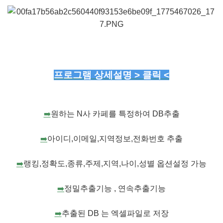
프로그램 상세설명 > 클릭 <
➡️
원하는 N사 카페를 특정하여 DB추출
➡️
아이디,이메일,지역정보,전화번호 추출
➡️
랭킹,정확도,종류,주제,지역,나이,성별 옵션설정 가능
➡️
정밀추출기능 , 연속추출기능
➡️
추출된 DB 는 엑셀파일로 저장