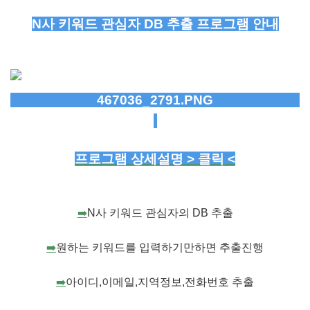
N사 키워드 관심자 DB 추출 프로그램 안내
프로그램 상세설명 > 클릭 <
➡️
N사 키워드 관심자의 DB 추출
➡️
원하는 키워드를 입력하기만하면 추출진행
➡️
아이디,이메일,지역정보,전화번호 추출