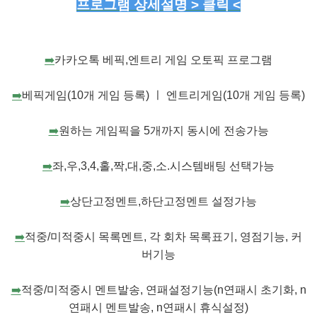
프로그램 상세설명 > 클릭 <
➡️
카카오톡 베픽,엔트리 게임 오토픽 프로그램
➡️
베픽게임(10개 게임 등록) ㅣ 엔트리게임(10개 게임 등록)
➡️
원하는 게임픽을 5개까지 동시에 전송가능
➡️
좌,우,3,4,홀,짝,대,중,소.시스템배팅 선택가능
➡️
상단고정멘트,하단고정멘트 설정가능
➡️
적중/미적중시 목록멘트, 각 회차 목록표기, 영점기능, 커
버기능
➡️
적중/미적중시 멘트발송, 연패설정기능(n연패시 초기화, n
연패시 멘트발송, n연패시 휴식설정)