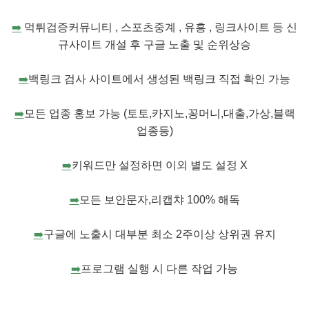
➡️
먹튀검증커뮤니티 , 스포츠중계 , 유흥 , 링크사이트 등 신
규사이트 개설 후 구글 노출 및 순위상승
➡️
백링크 검사 사이트에서 생성된 백링크 직접 확인 가능
➡️
모든 업종 홍보 가능 (토토,카지노,꽁머니,대출,가상,블랙
업종등)
➡️
키워드만 설정하면 이외 별도 설정 X
➡️
모든 보안문자,리캡챠 100% 해독
➡️
구글에 노출시 대부분 최소 2주이상 상위권 유지
➡️
프로그램 실행 시 다른 작업 가능