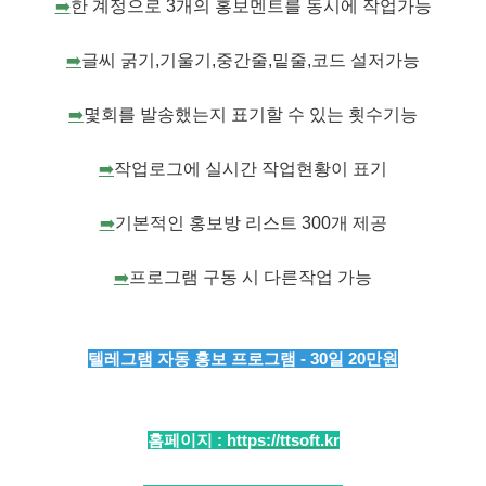
➡️
한 계정으로 3개의 홍보멘트를 동시에 작업가능
➡️
글씨 굵기,기울기,중간줄,밑줄,코드 설저가능
➡️
몇회를 발송했는지 표기할 수 있는 횟수기능
➡️
작업로그에 실시간 작업현황이 표기
➡️
기본적인 홍보방 리스트 300개 제공
➡️
프로그램 구동 시 다른작업 가능
텔레그램 자동 홍보 프로그램 - 30일 20만원
홈페이지 :
https://ttsoft.kr