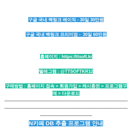
구글 국내 백링크 베이직 - 30일 30만원
구글 국내 백링크 프리미엄 - 30일 60민원
홈페이지 :
https://ttsoft.kr
텔레그램 :
@TTSOFTKR12
구매방법 : 홈페이지 접속 > 회원가입 > 캐시충전 > 프로그램구
매 > 다운로드
──────────────────────────────────────
──────────────────────────────────────
────────────────
N카페 DB 추출 프로그램 안내