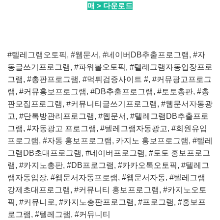
매 > 다운로드
#텔레그램오토픽, #웹문서, #네이버DB추출프로그램, #자
동글쓰기프로그램, #파워볼오토픽, #텔레그램자동입장프로
그램, #총판프로그램, #먹튀검증사이트 #, #커뮤광고프로그
램, #커뮤홍보프로그램, #DB추출프로그램, #토토총판, #총
판모집프로그램, #커뮤니티글쓰기프로그램, #웹문서자동광
고, #단톡방관리프로그램, #웹문서, #텔레그램DB추출프로
그램, #자동광고 프로그램, #텔레그램자동광고, #회원유입
프로그램, #자동 홍보프로그램, 카지노 홍보프로그램, #텔레
그램DB초대프로그램, #네이버프로그램, #토토 홍보프로그
램, #카지노총판, #DB프로그램, #카카오톡오토픽, #텔레그
램자동입장, #웹문서자동프로램, #웹문서자동, #텔레그램
강제초대프로그램, #커뮤니티 홍보프로그램, #카지노오토
픽, #커뮤니로, #카지노총판프로그램, #프로그램, #홍보프
로그램, #텔레그램, #커뮤니티