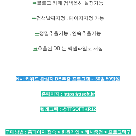
➡️
블로그,카페 검색옵션 설정가능
➡️
검색날짜지정 , 페이지지정 가능
➡️
정밀추출기능 , 연속추출기능
➡️
추출된 DB 는 엑셀파일로 저장
N사 키워드 관심자 DB추출 프로그램 - 30일 50만원
홈페이지 :
https://ttsoft.kr
텔레그램 :
@TTSOFTKR12
구매방법 : 홈페이지 접속 > 회원가입 > 캐시충전 > 프로그램구