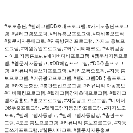
#토토총판, #텔레그램DB초대프로그램, #카지노총판프로그
램, #텔레그램오토픽, #커뮤홍보프로그램, #파워볼오토픽,
#웹문서자동매크로, #단톡방관리프로그램, 카지노 홍보프
로그램, #회원유입프로그램, #커뮤니티매크로, #먹튀검증
사이트 자동홍보#, #네이버디비프로그램, #웹문서자동프로
램, #웹문서자동광고, #DB해킹프로그램, #DB추출프로그
램, #커뮤니티글쓰기프로그램, #카카오톡오토픽, #자동 홍
보프로그램, #커뮤광고프로그램, #텔레그램DB추출프로그
램, #카지노총판, #총판모집프로그램, #커뮤니티 자동홍보,
#디비해킹프로그램, #텔레그램강제초대프로그램, #텔레그
램자동홍보, #홍보프로그램, #자동광고 프로그램, #네이버
DB추출프로그램, #텔레그램자동입장프로그램, #카지노오
토픽, #텔레그램자동광고, #텔레그램자동입장, #총판프로
그램, #토토 홍보프로그램, #커뮤니티 홍보프로그램, #자동
글쓰기프로그램, #웹문서매크로, #웹문서자동홍보