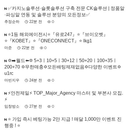
✅카지노솔루션·슬롯솔루션 구축 전문 CK솔루션 | 정품알
·파싱알 연동 및 솔루션 분양의 모든정보✅
추정순하
22분 전
0
⭐️1등 해외에이전시⭐️『유로247』⭐️『브이오벳』
⭐️『KOBET』⭐️『ONECONNECT』⭐️ lkg1
마준
22분 전
0
✡️➡️월드⬅️✡️ 5+3ㅣ10+5ㅣ30+12ㅣ50+20ㅣ100+35ㅣ
200+70 ✡️무한매충✡️모든배팅제재없음✡️다양한 이벤트✡️
u1rc
마빈지우
24분 전
0
⚡️안전제일⚡️ TOP_Major_Agency 마스터 및 부본사 모집.
⚡️
임창방소
27분 전
0
⭐️ 가입 즉시 베팅가능 2만 지급 ! 매달 1,000만 이벤트 진
행중 ! ⭐️