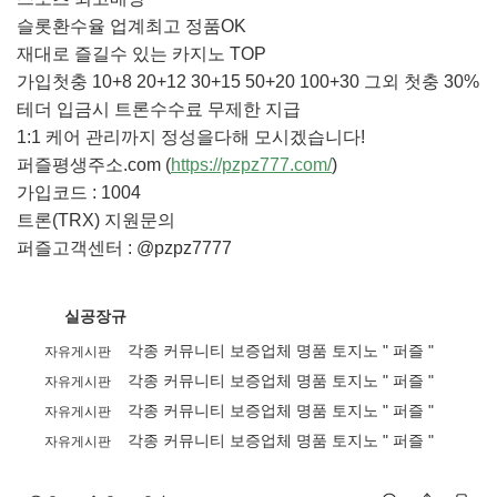
슬롯환수율 업계최고 정품OK
재대로 즐길수 있는 카지노 TOP
가입첫충 10+8 20+12 30+15 50+20 100+30 그외 첫충 30%
테더 입금시 트론수수료 무제한 지급
1:1 케어 관리까지 정성을다해 모시겠습니다!
퍼즐평생주소.com (
https://pzpz777.com/
)
가입코드 : 1004
트론(TRX) 지원문의
퍼즐고객센터 : @pzpz7777
실공장규
각종 커뮤니티 보증업체 명품 토지노 " 퍼즐 "
자유게시판
각종 커뮤니티 보증업체 명품 토지노 " 퍼즐 "
자유게시판
각종 커뮤니티 보증업체 명품 토지노 " 퍼즐 "
자유게시판
각종 커뮤니티 보증업체 명품 토지노 " 퍼즐 "
자유게시판