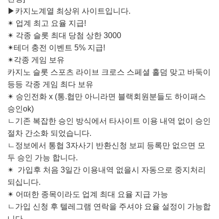
▶카지노계열 최상위 사이트입니다.
✴ 업계 최고 요율 지급!
✴ 각종 슬롯 최대 당첨 상한 3000
✴테더 충전 이벤트 5% 지급!
✴각종 게임 보유
카지노 슬롯 스포츠 라이브 크로스 스페셜 홀덤 맞고 바둑이
등등 각종 게임 최다 보유
✴ 승인전화 x (통.협만 아니라면 블랙회원분들도 하이패스
승인ok)
ㄴ기존 복잡한 승인 방식에서 타사이트 이용 내역 없이 승인
절차 간소화 되었습니다.
ㄴ정보에서 통협 3자사기 반환신청 보피 등록만 없으면 모
두 승인 가능 합니다.
✴ 가입후 처음 3일간 이용내역 없을시 자동으로 중지처리
되십니다.
✴ 어떠한 종목이라도 업계 최대 요율 지급 가능
ㄴ가입 신청 후 텔레그램 연락을 주셔야 요율 설정이 가능합
니다