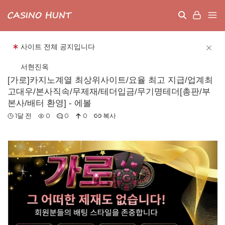
사이트 전체 공지입니다
서현진옥
[가로]카지노계열 최상위사이트/요율 최고 지급/업계최
고대우/본사직속/무제재/테더입금/무기명테더[총판/부
본사/배터 환영] - 에볼
1
달 전
0
0
0
복사