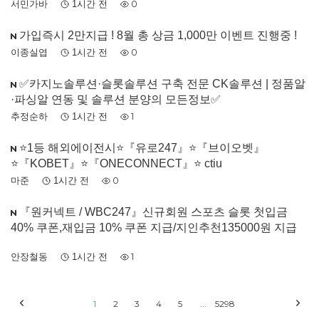
서민가바
1시간 전
0
가입즉시 2만지급 ! 8월 총 상금 1,000만 이벤트 진행중 !
이종실엽
1시간 전
0
✅카지노솔루션·슬롯솔루션 구축 전문 CK솔루션 | 정품알
·파싱알 연동 및 솔루션 분양의 모든정보✅
추정순하
1시간 전
1
⭐️1등 해외에이전시⭐️『유로247』⭐️『브이오벳』
⭐️『KOBET』⭐️『ONECONNECT』⭐️ ctiu
마준
1시간 전
0
『원커넥트 / WBC247』신규회원 스포츠 슬롯 첫입금
40% 쿠폰,재입금 10% 쿠폰 지급/지인추천135000원 지급
안장철동
1시간 전
1
1
2
3
4
5
...
5298