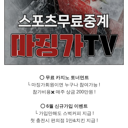
⭕️
무료 카지노 토너먼트
└ 마징가회원이면 누구나 참여가능 !
참가비용✖️ 매주 상금 200만원 !
⭕️
6월 신규가입 이벤트
└ 가입만해도 스벅커피 지급 !
첫 충전시 편의점 1만&치킨 지급 !