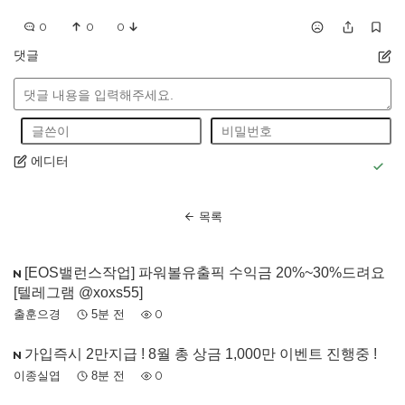
0
0
0
댓글
에디터
목록
[EOS밸런스작업] 파워볼유출픽 수익금 20%~30%드려요
[텔레그램 @xoxs55]
출훈으경
5분 전
0
가입즉시 2만지급 ! 8월 총 상금 1,000만 이벤트 진행중 !
이종실엽
8분 전
0