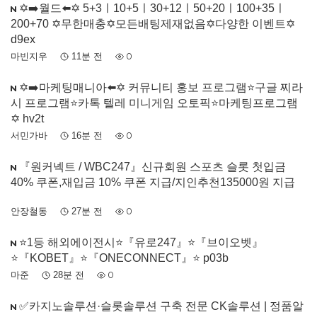
✡️➡️월드⬅️✡️ 5+3ㅣ10+5ㅣ30+12ㅣ50+20ㅣ100+35ㅣ
200+70 ✡️무한매충✡️모든배팅제재없음✡️다양한 이벤트✡️
d9ex
마빈지우
11분 전
0
✡️➡️마케팅매니아⬅️✡️ 커뮤니티 홍보 프로그램⭐️구글 찌라
시 프로그램⭐️카톡 텔레 미니게임 오토픽⭐️마케팅프로그램
✡️ hv2t
서민가바
16분 전
0
『원커넥트 / WBC247』신규회원 스포츠 슬롯 첫입금
40% 쿠폰,재입금 10% 쿠폰 지급/지인추천135000원 지급
안장철동
27분 전
0
⭐️1등 해외에이전시⭐️『유로247』⭐️『브이오벳』
⭐️『KOBET』⭐️『ONECONNECT』⭐️ p03b
마준
28분 전
0
✅카지노솔루션·슬롯솔루션 구축 전문 CK솔루션 | 정품알