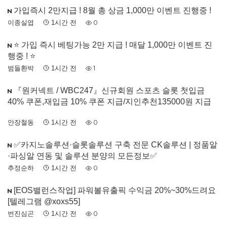
가입즉시 2만지급 ! 8월 총 상금 1,000만 이벤트 진행중 !
이종실엽
1시간 전
0
⭐️ 가입 즉시 베팅가능 2만 지급 ! 매달 1,000만 이벤트 진
행중 ! ⭐️
범들환박
1시간 전
1
『원커넥트 / WBC247』신규회원 스포츠 슬롯 첫입금
40% 쿠폰,재입금 10% 쿠폰 지급/지인추천135000원 지급
안장철동
1시간 전
0
✅카지노솔루션·슬롯솔루션 구축 전문 CK솔루션 | 정품알
·파싱알 연동 및 솔루션 분양의 모든정보✅
추정순하
1시간 전
0
[EOS밸런스작업] 파워볼유출픽 수익금 20%~30%드려요
[텔레그램 @xoxs55]
번진심곤
1시간 전
0