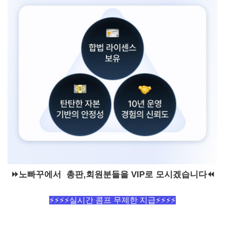
⏩노빠꾸에서 총판,회원분들을 VIP로 모시겠습니다⏪
⚡️⚡️⚡️⚡️실시간 콤프 무제한 지급⚡️⚡️⚡️⚡️