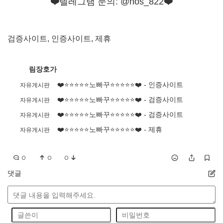
❤️
텔레그램 문의: @nos_822
❤️
검증사이트, 인증사이트, 제휴
림장호가
❤️⭐️⭐️⭐️⭐️⭐️노빠꾸⭐️⭐️⭐️⭐️⭐️❤️ - 인증사이트
자유게시판
❤️⭐️⭐️⭐️⭐️⭐️노빠꾸⭐️⭐️⭐️⭐️⭐️❤️ - 검증사이트
자유게시판
❤️⭐️⭐️⭐️⭐️⭐️노빠꾸⭐️⭐️⭐️⭐️⭐️❤️ - 검증사이트
자유게시판
❤️⭐️⭐️⭐️⭐️⭐️노빠꾸⭐️⭐️⭐️⭐️⭐️❤️ - 제휴
자유게시판
0
0
0
댓글