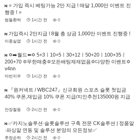
⭐️ 가입 즉시 베팅가능 2만 지급 ! 매달 1,000만 이벤트 진
행중 ! ⭐️
범들환박
1시간 전
0
가입즉시 2만지급 ! 8월 총 상금 1,000만 이벤트 진행중 !
이종실엽
1시간 전
0
✡️➡️월드⬅️✡️ 5+3ㅣ10+5ㅣ30+12ㅣ50+20ㅣ100+35ㅣ
200+70 ✡️무한매충✡️모든배팅제재없음✡️다양한 이벤트✡️
v4nn
마빈지우
1시간 전
0
『원커넥트 / WBC247』신규회원 스포츠 슬롯 첫입금
40% 쿠폰,재입금 10% 쿠폰 지급/지인추천135000원 지급
안장철동
2시간 전
0
✅카지노솔루션·슬롯솔루션 구축 전문 CK솔루션 | 정품알
·파싱알 연동 및 솔루션 분양의 모든정보✅
추정순하
2시간 전
0