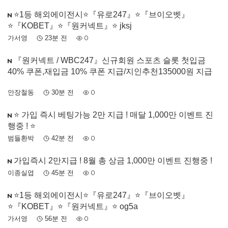
⭐️1등 해외에이전시⭐️『유로247』⭐️『브이오벳』
⭐️『KOBET』⭐️『원커넥트』⭐️ jksj
가서영
23분 전
0
『원커넥트 / WBC247』신규회원 스포츠 슬롯 첫입금
40% 쿠폰,재입금 10% 쿠폰 지급/지인추천135000원 지급
안장철동
30분 전
0
⭐️ 가입 즉시 베팅가능 2만 지급 ! 매달 1,000만 이벤트 진
행중 ! ⭐️
범들환박
42분 전
0
가입즉시 2만지급 ! 8월 총 상금 1,000만 이벤트 진행중 !
이종실엽
45분 전
0
⭐️1등 해외에이전시⭐️『유로247』⭐️『브이오벳』
⭐️『KOBET』⭐️『원커넥트』⭐️ og5a
가서영
56분 전
0