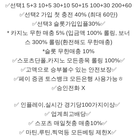
✅선택1 5+3 10+5 30+10 50+15 100+30 200+60
✅선택2 가입 첫 충전 40% (최대 60만)
✅선택3 슬롯가입입플30%✅
* 카지노 무한 매충 5% (입금액 100% 롤링, 보너
스 300% 롤링(환전해도 무한매충)
*슬롯 무한매충 10%
✅스포츠단폴,카지노 모든종목 롤링 100%✅
✅고액으로 승부볼수 있는 안전보장✅
✅페이 증권 토스뱅크 모든은행 사용가능ㅎ
✅승인전화 X
✅ 인플레이,실시간 경기당100가지이상✅
✅ 업계최고배당✅
✅ 스포츠 매일첫충 매충10%✅
✅ 마틴,루틴,찍먹등 모든베팅 제한X✅