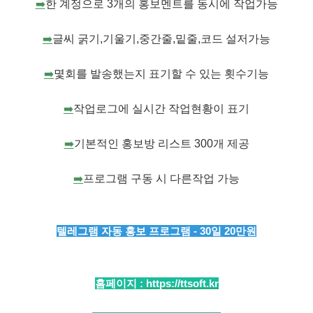
➡️
한 계정으로 3개의 홍보멘트를 동시에 작업가능
➡️
글씨 굵기,기울기,중간줄,밑줄,코드 설저가능
➡️
몇회를 발송했는지 표기할 수 있는 횟수기능
➡️
작업로그에 실시간 작업현황이 표기
➡️
기본적인 홍보방 리스트 300개 제공
➡️
프로그램 구동 시 다른작업 가능
텔레그램 자동 홍보 프로그램 - 30일 20만원
홈페이지 :
https://ttsoft.kr