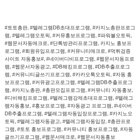
#토토총판, #텔레그램DB초대프로그램, #카지노총판프로그
램, #텔레그램오토픽, #커뮤홍보프로그램, #파워볼오토픽,
#웹문서자동매크로, #단톡방관리프로그램, 카지노 홍보프
로그램, #회원유입프로그램, #커뮤니티매크로, #먹튀검증
사이트 자동홍보#, #네이버디비프로그램, #웹문서자동프로
램, #웹문서자동광고, #DB해킹프로그램, #DB추출프로그
램, #커뮤니티글쓰기프로그램, #카카오톡오토픽, #자동 홍
보프로그램, #커뮤광고프로그램, #텔레그램DB추출프로그
램, #카지노총판, #총판모집프로그램, #커뮤니티 자동홍보,
#디비해킹프로그램, #텔레그램강제초대프로그램, #텔레그
램자동홍보, #홍보프로그램, #자동광고 프로그램, #네이버
DB추출프로그램, #텔레그램자동입장프로그램, #카지노오
토픽, #텔레그램자동광고, #텔레그램자동입장, #총판프로
그램, #토토 홍보프로그램, #커뮤니티 홍보프로그램, #자동
글쓰기프로그램, #웹문서매크로, #웹문서자동홍보