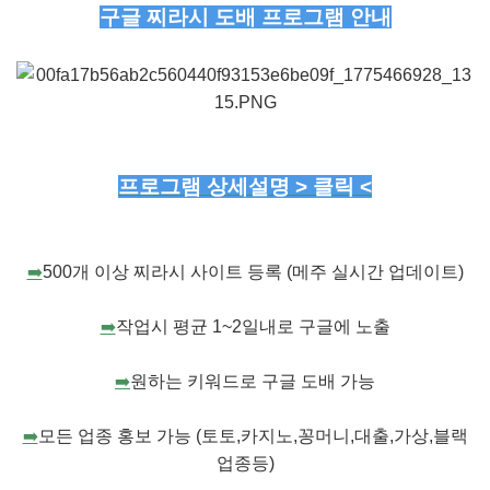
구글 찌라시 도배 프로그램 안내
프로그램 상세설명 > 클릭 <
➡️
500개 이상 찌라시 사이트 등록 (메주 실시간 업데이트)
➡️
작업시 평균 1~2일내로 구글에 노출
➡️
원하는 키워드로 구글 도배 가능
➡️
모든 업종 홍보 가능 (토토,카지노,꽁머니,대출,가상,블랙
업종등)