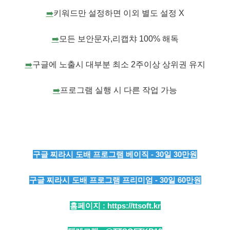
➡️
키워드만 설정하면 이외 별도 설정 X
➡️
모든 보안문자,리캡챠 100% 해독
➡️
구글에 노출시 대부분 최소 2주이상 상위권 유지
➡️
프로그램 실행 시 다른 작업 가능
구글 찌라시 도배 프로그램 베이직 - 30일 30만원
구글 찌라시 도배 프로그램 프리미엄 - 30일 60만원
홈페이지 :
https://ttsoft.kr