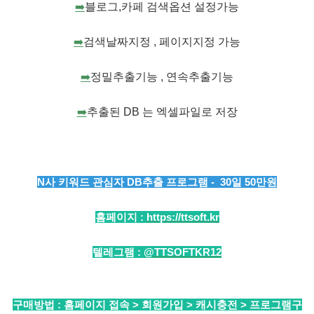
➡️
블로그,카페 검색옵션 설정가능
➡️
검색날짜지정 , 페이지지정 가능
➡️
정밀추출기능 , 연속추출기능
➡️
추출된 DB 는 엑셀파일로 저장
N사 키워드 관심자 DB추출 프로그램 - 30일 50만원
홈페이지 :
https://ttsoft.kr
텔레그램 :
@TTSOFTKR12
구매방법 : 홈페이지 접속 > 회원가입 > 캐시충전 > 프로그램구