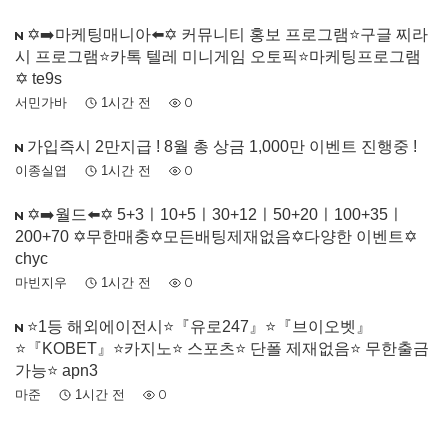
✡️➡️마케팅매니아⬅️✡️ 커뮤니티 홍보 프로그램⭐️구글 찌라
시 프로그램⭐️카톡 텔레 미니게임 오토픽⭐️마케팅프로그램
✡️ te9s
서민가바
1시간 전
0
가입즉시 2만지급 ! 8월 총 상금 1,000만 이벤트 진행중 !
이종실엽
1시간 전
0
✡️➡️월드⬅️✡️ 5+3ㅣ10+5ㅣ30+12ㅣ50+20ㅣ100+35ㅣ
200+70 ✡️무한매충✡️모든배팅제재없음✡️다양한 이벤트✡️
chyc
마빈지우
1시간 전
0
⭐️1등 해외에이전시⭐️『유로247』⭐️『브이오벳』
⭐️『KOBET』⭐️카지노⭐️ 스포츠⭐️ 단폴 제재없음⭐️ 무한출금
가능⭐️ apn3
마준
1시간 전
0