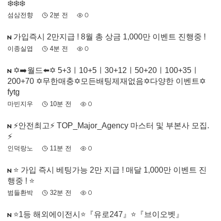
❄️❄️❄️
섬삼전향
2분 전
0
가입즉시 2만지급 ! 8월 총 상금 1,000만 이벤트 진행중 !
이종실엽
4분 전
0
✡️➡️월드⬅️✡️ 5+3ㅣ10+5ㅣ30+12ㅣ50+20ㅣ100+35ㅣ
200+70 ✡️무한매충✡️모든배팅제재없음✡️다양한 이벤트✡️
fytg
마빈지우
10분 전
0
⚡️안전최고⚡️ TOP_Major_Agency 마스터 및 부본사 모집.
⚡️
인덕랑노
11분 전
0
⭐️ 가입 즉시 베팅가능 2만 지급 ! 매달 1,000만 이벤트 진
행중 ! ⭐️
범들환박
32분 전
0
⭐️1등 해외에이전시⭐️『유로247』⭐️『브이오벳』