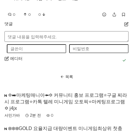
0
0
0
댓글
에디터
목록
✡️➡️마케팅매니아⬅️✡️ 커뮤니티 홍보 프로그램⭐️구글 찌라
시 프로그램⭐️카톡 텔레 미니게임 오토픽⭐️마케팅프로그램
✡️ j4jx
서민가바
2분 전
0
❄️❄️❄️GOLD 요율지급 대량이벤트 미니게임최상위 첫충