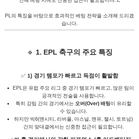
인해 베팅 시에도 신중한 접근이 필요합니다. E
PL의 특징을 바탕으로 효과적인 베팅 전략을 소개해 드리겠
습니다.
🔹
1. EPL 축구의 주요 특징
✅
1) 경기 템포가 빠르고 득점이 활발함
EPL은 유럽 주요 리그 중 경기 템포가 빠르고, 많은 팀이
공격적인 전술을 사용합니다.
특히 강팀 간의 경기에서는
오버(Over) 배팅
이 유리할
수 있습니다.
하지만 빅6(맨시티, 리버풀, 아스널, 맨유, 첼시, 토트넘)
간의 맞대결에서는 신중한 접근이 필요합니다.