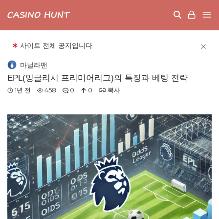
사이트 전체 공지입니다
마닐라맨
EPL(잉글리시 프리미어리그)의 특징과 베팅 전략
1
년 전
458
0
0
복사