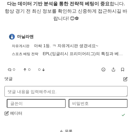
다는 데이터 기반 분석을 통한 전략적 베팅이 중요
합니다.
항상 경기 전 최신 정보를 확인하고 신중하게 접근하시길 바
랍니다! 😊⚽
마닐라맨
아싸 1등. ㅋ 자유게시판 생겼네요~
자유게시판
EPL(잉글리시 프리미어리그)의 특징과 베팅 전략
스포츠 배팅 전략
0
0
0
댓글
에디터
목록