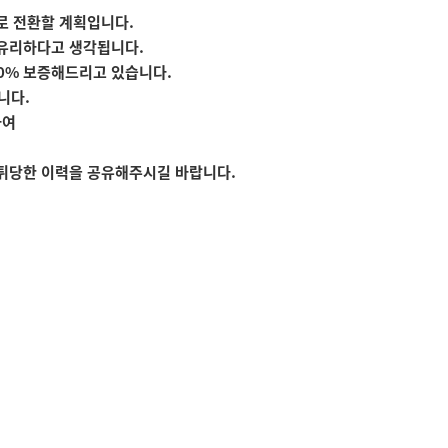
로 전환할 계획입니다.
유리하다고 생각됩니다.
100% 보증해드리고 있습니다.
니다.
하여
튀당한 이력을 공유해주시길 바랍니다.