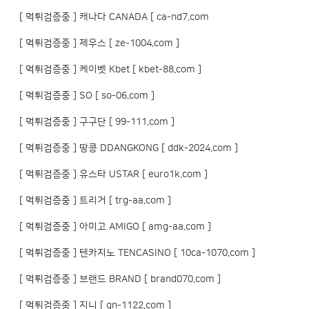
[ 먹튀검증중 ] 캐나다 CANADA [ ca-nd7.com
[ 먹튀검증중 ] 제우스 [ ze-1004.com ]
[ 먹튀검증중 ] 케이벳 Kbet [ kbet-88.com ]
[ 먹튀검증중 ] SO [ so-06.com ]
[ 먹튀검증중 ] 구구단 [ 99-111.com ]
[ 먹튀검증중 ] 땅콩 DDANGKONG [ ddk-2024.com ]
[ 먹튀검증중 ] 유스타 USTAR [ euro1k.com ]
[ 먹튀검증중 ] 트리거 [ trg-aa.com ]
[ 먹튀검증중 ] 아미고 AMIGO [ amg-aa.com ]
[ 먹튀검증중 ] 텐카지노 TENCASINO [ 10ca-1070.com ]
[ 먹튀검증중 ] 브랜드 BRAND [ brand070.com ]
[ 먹튀검증중 ] 지니 [ gn-1122.com ]