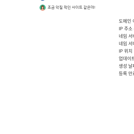
조금 악질 적인 사이트 같은데!
도메인 이
IP 주소 
네임 서버 
네임 서버 
IP 위치 
업데이트 
생성 날짜:
등록 만료