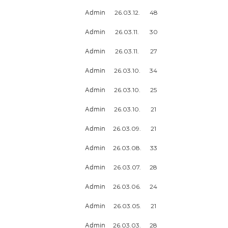
26.03.12.
48
Admin
26.03.11.
30
Admin
26.03.11.
27
Admin
26.03.10.
34
Admin
26.03.10.
25
Admin
26.03.10.
21
Admin
26.03.09.
21
Admin
26.03.08.
33
Admin
26.03.07.
28
Admin
26.03.06.
24
Admin
26.03.05.
21
Admin
26.03.03.
28
Admin