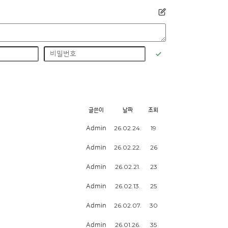
글쓴이
날짜
조회
26.02.24.
19
Admin
26.02.22.
26
Admin
26.02.21.
23
Admin
26.02.13.
25
Admin
26.02.07.
30
Admin
26.01.26.
35
Admin