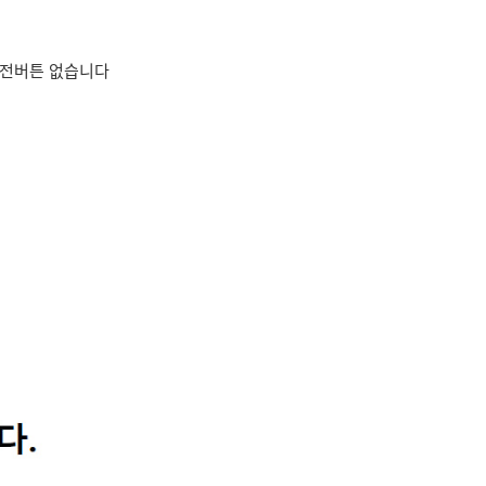
환전버튼 없습니다