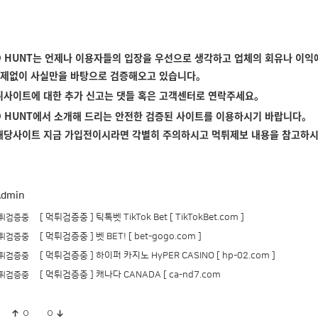
NO HUNT는 언제나 이용자들의 입장을 우선으로 생각하고 업체의 회유나 이익
삭제없이 사실만을 바탕으로 검증해오고 있습니다。
튀사이트에 대한 추가 신고는 댓들 혹은 고객센터로 연락주세요。
NO HUNT에서 소개해 드리는 안전한 검증된 사이트를 이용하시기 바랍니다。
해당사이트 지금 가입전이시라면 각별히 주의하시고 먹튀제보 내용을 참고하
Admin
[ 먹튀검증중 ] 틱톡벳 TikTok Bet [ TikTokBet.com ]
튀검증중
[ 먹튀검증중 ] 벳 BET! [ bet-gogo.com ]
튀검증중
[ 먹튀검증중 ] 하이퍼 카지노 HyPER CASINO [ hp-02.com ]
튀검증중
[ 먹튀검증중 ] 캐나다 CANADA [ ca-nd7.com
튀검증중
0
0