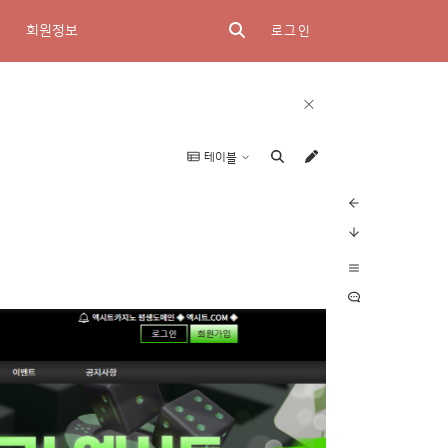
회원정보
로그인
테이블