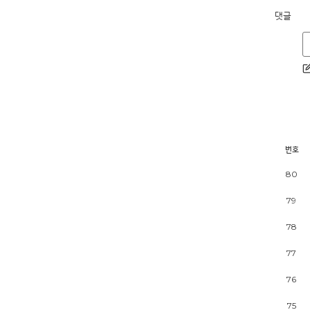
댓글
번호
80
79
78
77
76
75