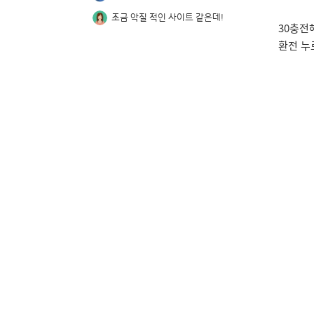
조금 악질 적인 사이트 같은데!
30충전
환전 누