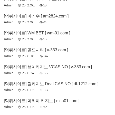
Admin
25.12.06.
53
[먹튀사이트] 아리수 [ am2824.com ]
Admin
25.12.06.
45
[먹튀사이트] WM BET [ wm-01.com ]
Admin
25.12.06.
53
[먹튀사이트] 골드시티 [ v-333.com ]
Admin
25.10.30.
84
[먹튀사이트] 브이카지노 VCASINO [ v-333.com ]
Admin
25.10.24.
66
[먹튀사이트] 딜카지노 Deal CASINO [ dl-1212.com ]
Admin
25.10.05.
123
[먹튀사이트] 마리아 카지노 [ mlla01.com ]
Admin
25.10.05.
72