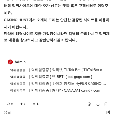
해당 먹튀사이트에 대한 추가 신고는 댓들 혹은 고객센터로 연락주
세요。
CASINO HUNT에서 소개해 드리는 안전한 검증된 사이트를 이용하
시기 바랍니다。
만약에 해당사이트 지금 가입전이시라면 각별히 주의하시고 먹튀제
보 내용을 참고하시고 잘판단하시길 바랍니다。
Admin
[ 먹튀검증중 ] 틱톡벳 TikTok Bet [ TikTokBet.com ]
먹튀검증중
[ 먹튀검증중 ] 벳 BET! [ bet-gogo.com ]
먹튀검증중
[ 먹튀검증중 ] 하이퍼 카지노 HyPER CASINO [ hp-02.com ]
먹튀검증중
[ 먹튀검증중 ] 캐나다 CANADA [ ca-nd7.com
먹튀검증중
0
0
0
댓글