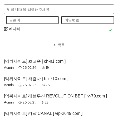
에디터
목록
[먹튀사이트] 초고속 [ ch-n1.com ]
Admin
26.02.24.
19
[먹튀사이트] 해결사 [ hh-710.com ]
Admin
26.02.22.
26
[먹튀사이트] 레볼루션 REVOLUTION BET [ rv-79.com ]
Admin
26.02.21.
23
[먹튀사이트] 카날 CANAL [ vip-2649.com ]