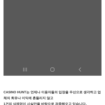
CASINO HUNT는 언제나 이용자들의 입장을 우선으로 생각하고 업
체의 회유나 이익에 흔들리지 않고
1건의 삭제없이 사실만을 바탕으로 검증해오고 있습니다。