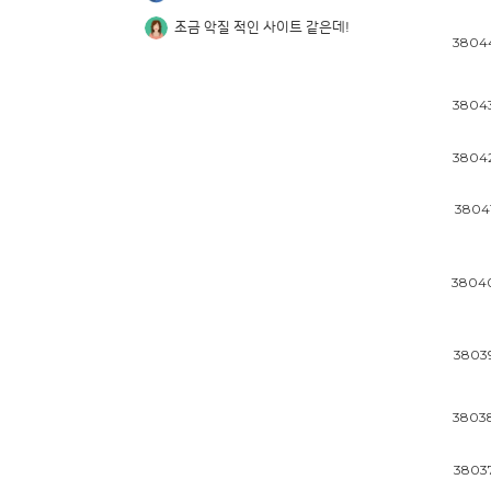
조금 악질 적인 사이트 같은데!
3804
3804
3804
3804
3804
3803
3803
3803