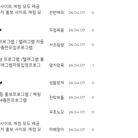
 사이트 계정 모두 제공
치 홍보 사이트 계정 모
26.04.07.
0
한반배의
️
26.04.07.
0
두엄옥용
보프로그램 / 텔레그램 자동
26.04.07.
0
서초림령
- #총판모집프로그램
생성 프로그램 /텔레그램 홍
 #텔레그램자동입장프로그
26.04.07.
1
염치랑묵
️
26.04.07.
0
성뜸항채
자동 홍보프로그램 / 백링
26.04.07.
0
진탁최들
- #총판프로그램
26.04.07.
0
우조노오
 사이트 계정 모두 제공
치 홍보 사이트 계정 모
26.04.07.
0
마백정이