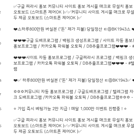
✅구글 찌라시 홍보 커뮤니티 사이트 홍보 게시물 매크로 무설치 홍보
2
오토보드 (스마트폰 제어OK )✅✅커뮤니티 사이트 게시물 매크로 무설
두 제공 오토보드 (스마트폰 제어OK )✅
1
❤️⚠️하루800만원 버실분 ("돈" 제가 지불) 당일정산 ㅌ@BK1943⚠️ ❤
❤️❤️❤️구글 도배프로그램 / 백링크 생성프로그램 / 사이트 자동 홍
0
홍보프로그램 / 카카오톡 파워볼 오토픽 / DB추출프로그램❤️❤️❤️ 
❤️❤️❤️사이트 자동 홍보프로그램 / 구글찌라시 프로그램 / 백링크 
9
보프로그램 / 카카오톡 파워볼 오토픽 / DB추출프로그램❤️❤️❤️ -
램
8
❤️✅ 하루800만원 버실분 ("돈" 제가 지불) 당일정산 ㅌ@BK1943✅ ❤
✡️✡️✡️커뮤니티 자동 홍보프로그램 / 구글도배프로그램 / 텔레그램 
7
크 도배프로그램 /카카오톡 파워볼 오토픽 / DB추출프로그램✡️✡️✡️ 
6
⭐️ 가입 즉시 베팅가능 2만 지급 ! 매달 1,000만 이벤트 진행중 ! ⭐️
✅구글 찌라시 홍보 커뮤니티 사이트 홍보 게시물 매크로 무설치 홍보
5
오토보드 (스마트폰 제어OK )✅✅커뮤니티 사이트 게시물 매크로 무설
두 제공 오토보드 (스마트폰 제어OK )✅