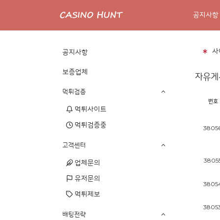
공지사항
사
공지사항
보증업체
자유게
먹튀검증
번호
먹튀사이트
먹튀검증중
3805
고객센터
3805
업체문의
유저문의
3805
먹튀제보
3805
배팅전략