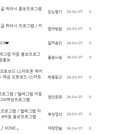
 구글 찌라시 홍보프로그램
26.04.07.
0
란노평기
구글 찌라시 프로그램 / 카
26.04.07.
0
명여방람
3❤️
26.04.07.
0
달마솜인
 텔레그램 자동 홍보프로그
26.04.07.
0
율송늬섬
자동홍보
 오토보드 (스마트폰 제어
두 제공 오토보드 (스마트
26.04.07.
0
박용람근
 프로그램 / 텔레그램 자동
26.04.07.
0
영안문류
 #디비해킹프로그램
보프로그램 / 텔레그램 자
26.04.07.
0
복성엽신
 - #자동 홍보프로그램
『 KONE 』
26.04.07.
0
애장면늘