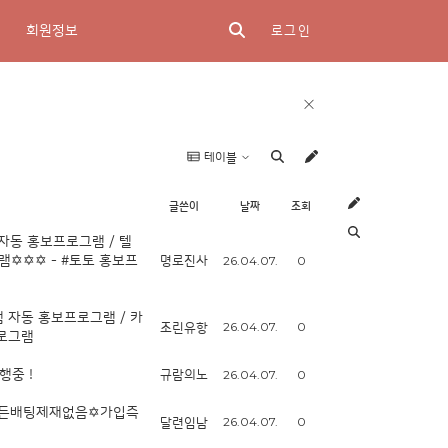
회원정보
로그인
테이블
글쓴이
날짜
조회
 자동 홍보프로그램 / 텔
✡️✡️ - #토토 홍보프
26.04.07.
0
명로진사
램 자동 홍보프로그램 / 카
26.04.07.
0
조린유항
프로그램
행중 !
26.04.07.
0
규람의노
️모든배팅제재없음✡️가입즉
26.04.07.
0
달련임남