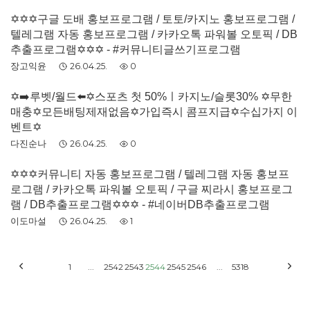
✡️✡️✡️구글 도배 홍보프로그램 / 토토/카지노 홍보프로그램 /
텔레그램 자동 홍보프로그램 / 카카오톡 파워볼 오토픽 / DB
추출프로그램✡️✡️✡️ - #커뮤니티글쓰기프로그램
장고익윤
26.04.25.
0
✡️➡️루벳/월드⬅️✡️스포츠 첫 50%ㅣ카지노/슬롯30% ✡️무한
매충✡️모든배팅제재없음✡️가입즉시 콤프지급✡️수십가지 이
벤트✡️
다진순나
26.04.25.
0
✡️✡️✡️커뮤니티 자동 홍보프로그램 / 텔레그램 자동 홍보프
로그램 / 카카오톡 파워볼 오토픽 / 구글 찌라시 홍보프로그
램 / DB추출프로그램✡️✡️✡️ - #네이버DB추출프로그램
이도마설
26.04.25.
1
1
...
2542
2543
2544
2545
2546
...
5318