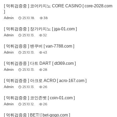
[ 먹튀검증중 ] 코어카지노 CORE CASINO [ core-2028.com
]
Admin
25.10.18.
38
[ 먹튀검증중 ] 장가카지노 [ jga-01.com ]
Admin
25.10.13.
32
[ 먹튀검증중 ] 밴쿠버 [ van-7788.com ]
Admin
25.10.13.
43
[ 먹튀검증중 ] 다트 DART [ dt369.com ]
Admin
25.10.13.
28
[ 먹튀검증중 ] 아크로 ACRO [ acro-167.com ]
Admin
25.10.13.
26
[ 먹튀검증중 ] 코인존벳 [ coin-01.com ]
Admin
25.10.12.
26
[ 먹튀검증중 ] BET! [ bet-gogo.com ]