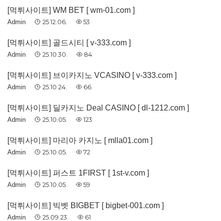
[먹튀사이트] WM BET [ wm-01.com ]
Admin
25.12.06.
53
[먹튀사이트] 골드시티 [ v-333.com ]
Admin
25.10.30.
84
[먹튀사이트] 브이카지노 VCASINO [ v-333.com ]
Admin
25.10.24.
66
[먹튀사이트] 딜카지노 Deal CASINO [ dl-1212.com ]
Admin
25.10.05.
123
[먹튀사이트] 마리아 카지노 [ mlla01.com ]
Admin
25.10.05.
72
[먹튀사이트] 퍼스트 1FIRST [ 1st-v.com ]
Admin
25.10.05.
59
[먹튀사이트] 빅벳 BIGBET [ bigbet-001.com ]
Admin
25.09.23.
61