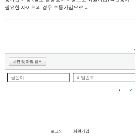
필요한 사이트의 경우 수동가입으로 ...
사진 및 파일 첨부
로그인
회원가입