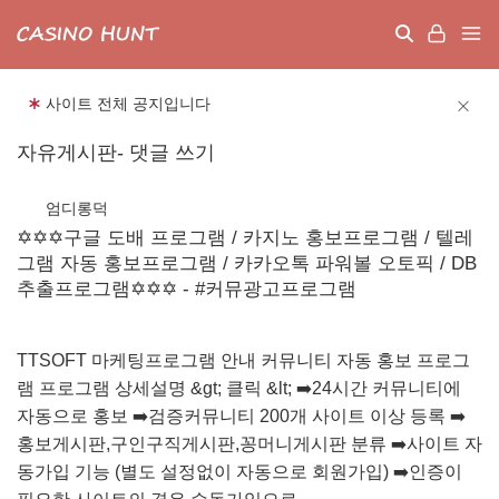
사이트 전체 공지입니다
자유게시판- 댓글 쓰기
엄디롱덕
✡️✡️✡️구글 도배 프로그램 / 카지노 홍보프로그램 / 텔레
그램 자동 홍보프로그램 / 카카오톡 파워볼 오토픽 / DB
추출프로그램✡️✡️✡️ - #커뮤광고프로그램
TTSOFT 마케팅프로그램 안내 커뮤니티 자동 홍보 프로그
램 프로그램 상세설명 &gt; 클릭 &lt; ➡️24시간 커뮤니티에
자동으로 홍보 ➡️검증커뮤니티 200개 사이트 이상 등록 ➡️
홍보게시판,구인구직게시판,꽁머니게시판 분류 ➡️사이트 자
동가입 기능 (별도 설정없이 자동으로 회원가입) ➡️인증이