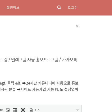
회원정보
로그인
로그램 / 텔레그램 자동 홍보프로그램 / 카카오톡
; 클릭 &lt; ➡️24시간 커뮤니티에 자동으로 홍보
시판 분류 ➡️사이트 자동가입 기능 (별도 설정없이
소스