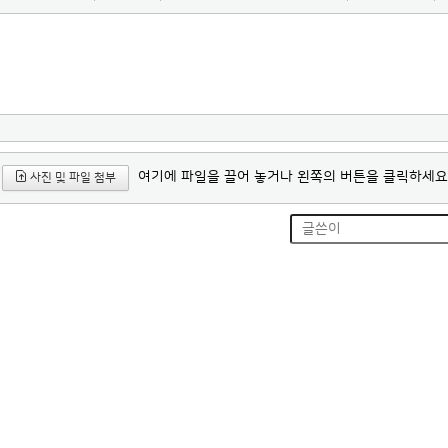
여기에 파일을 끌어 놓거나 왼쪽의 버튼을 클릭하세요
사진 및 파일 첨부