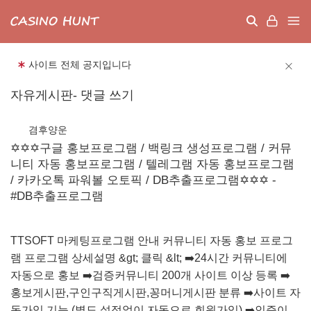
사이트 전체 공지입니다
자유게시판- 댓글 쓰기
겸후양운
✡️✡️✡️구글 홍보프로그램 / 백링크 생성프로그램 / 커뮤
니티 자동 홍보프로그램 / 텔레그램 자동 홍보프로그램
/ 카카오톡 파워볼 오토픽 / DB추출프로그램✡️✡️✡️ -
#DB추출프로그램
TTSOFT 마케팅프로그램 안내 커뮤니티 자동 홍보 프로그
램 프로그램 상세설명 &gt; 클릭 &lt; ➡️24시간 커뮤니티에
자동으로 홍보 ➡️검증커뮤니티 200개 사이트 이상 등록 ➡️
홍보게시판,구인구직게시판,꽁머니게시판 분류 ➡️사이트 자
동가입 기능 (별도 설정없이 자동으로 회원가입) ➡️인증이