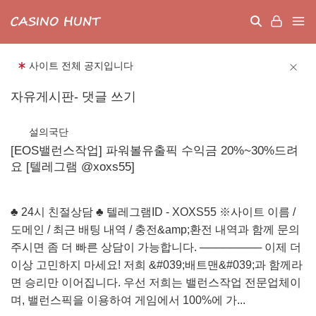
사이트 전체 공지입니다
자유게시판- 댓글 쓰기
설의국단
[EOS밸런스작업] 파워볼유출픽 수익금 20%~30%드려
요 [텔레그램 @xoxs55]
♣ 24시 친절상담 ♣ 텔레그램ID - XOXS55 ※사이트 이름 /
도메인 / 최근 배팅 내역 / 충전&amp;환전 내역과 함께 문의
주시면 좀 더 빠른 상담이 가능합니다. ──────── 이제 더
이상 고민하지 마세요! 저희 &#039;배트맨&#039;과 함께라
면 승리만 이어집니다. 우선 저희는 밸런스작업 전문업체이
며, 밸런스픽을 이용하여 게임에서 100%에 가...